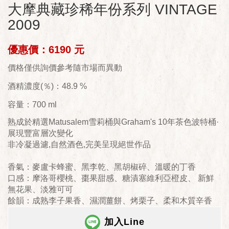
大摩典藏珍稀年份系列 VINTAGE
2009
優惠價：6190 元
價格僅供詢價參考隨市場而異動
酒精濃度(％)：48.9 %
容量：700 ml
熟成於精選Matusalem雪莉桶與Graham's 10年茶色波特桶·
展現豐富層次變化
非冷凝過濾,自然酒色,完美呈現絕世作品
香氣：麥盧卡蜂蜜、黑李乾、黑胡椒碎、溫暖的丁香
口感：摩洛哥櫻桃、棗果甜感、糖漬塞維利亞橙皮、 新鮮
無花果、淡雅可可
餘韻：成熟李子果香、濕潤薑餅、烤栗子、柔和木質辛香
加入Line