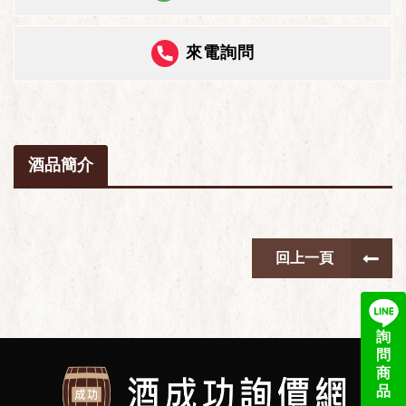
來電詢問
酒品簡介
回上一頁
詢
問
商
品