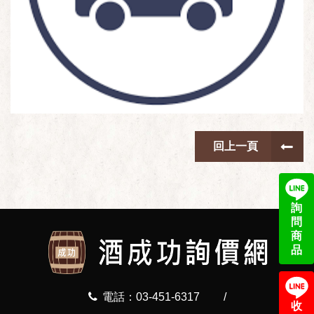
回上一頁
詢
問
商
品
電話：03-451-6317
/
收