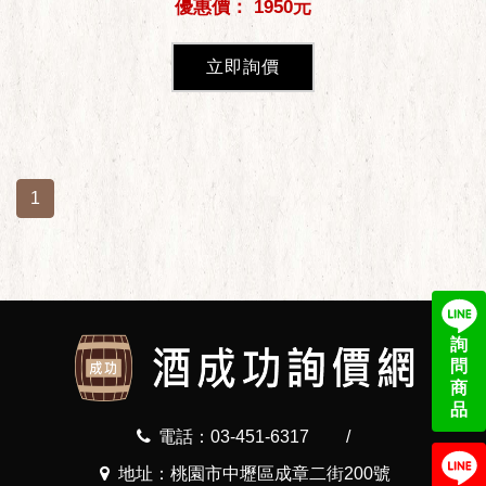
優惠價： 1950元
立即詢價
1
詢
問
商
品
電話：03-451-6317
/
地址：桃園市中壢區成章二街200號