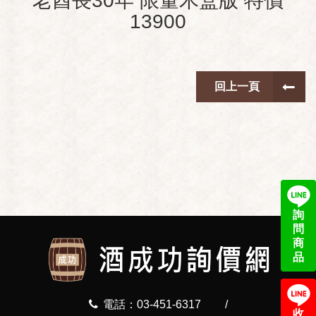
老酋長30年 限量木盒版 特價
13900
回上一頁
詢
問
商
品
電話：03-451-6317
/
收