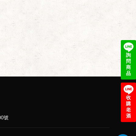
詢
問
商
品
收
購
老
酒
0號