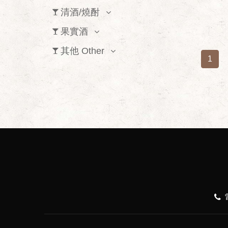
清酒/燒酎
果實酒
其他 Other
1