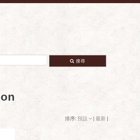
搜尋
on
排序:
預設
|
最新
|