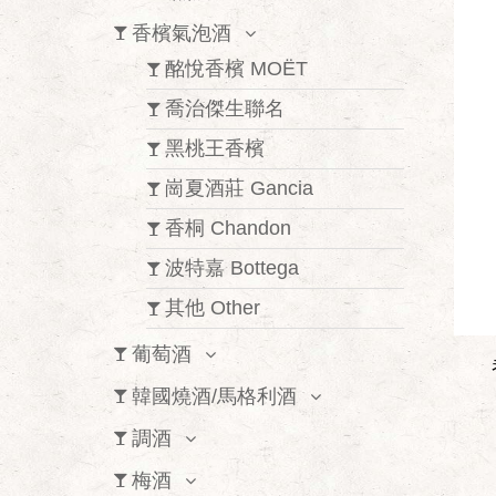
香檳氣泡酒
酩悅香檳 MOËT
喬治傑生聯名
黑桃王香檳
崗夏酒莊 Gancia
香桐 Chandon
波特嘉 Bottega
其他 Other
葡萄酒
韓國燒酒/馬格利酒
調酒
梅酒