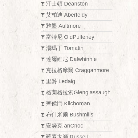
汀士頓 Deanston
艾柏迪 Aberfeldy
雅墨 Aultmore
富特尼 OldPulteney
湯瑪丁 Tomatin
達爾維尼 Dalwhinnie
克拉格摩爾 Cragganmore
里爵 Ledaig
格蘭格拉索Glenglassaugh
齊侯門 Kilchoman
布什米爾 Bushmills
安努克 anCnoc
羅素大師 Russell