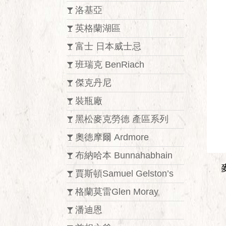
洛基亞
英格蘭湖區
富士 日本威士忌
班瑞克 BenRiach
傑克丹尼
裝瓶廠
黑松麥克勞德 產區系列
奧徳摩爾 Ardmore
布納哈本 Bunnahabhain
賈斯頓Samuel Gelston’s
格蘭莫雷Glen Moray
潘迪恩