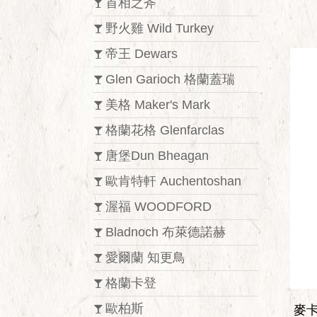
首相之斧
野火雞 Wild Turkey
帝王 Dewars
Glen Garioch 格蘭蓋瑞
美格 Maker's Mark
格蘭花格 Glenfarclas
唐堡Dun Bheagan
歐肯特軒 Auchentoshan
渥福 WOODFORD
Bladnoch 布萊德諾赫
愛爾蘭 知更鳥
格蘭卡登
歐柏斯
麥卡