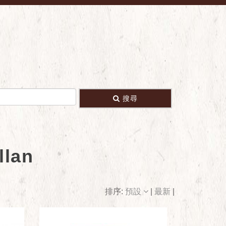
搜尋
lan
排序:
預設
|
最新
|