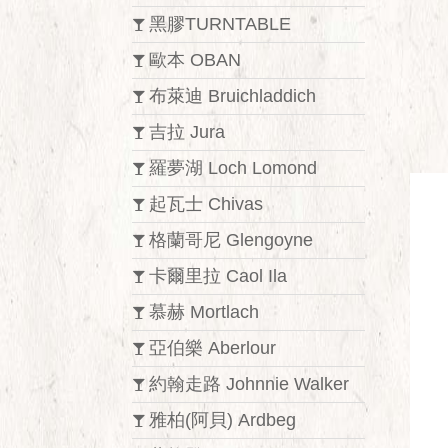
黑膠TURNTABLE
歐本 OBAN
布萊迪 Bruichladdich
吉拉 Jura
羅夢湖 Loch Lomond
起瓦士 Chivas
格蘭哥尼 Glengoyne
卡爾里拉 Caol Ila
慕赫 Mortlach
亞伯樂 Aberlour
約翰走路 Johnnie Walker
雅柏(阿貝) Ardbeg