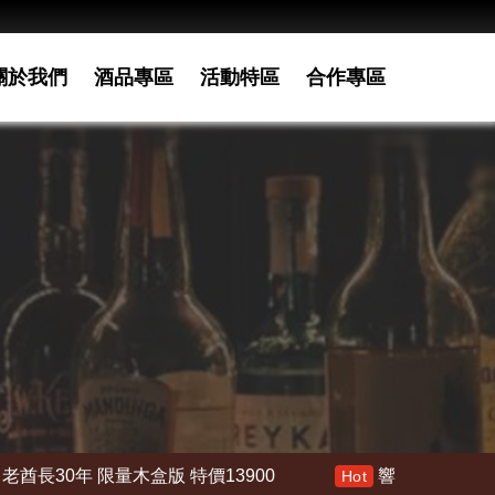
關於我們
酒品專區
活動特區
合作專區
價13900
響 30年 特價 178000
響21年
Hot
Hot