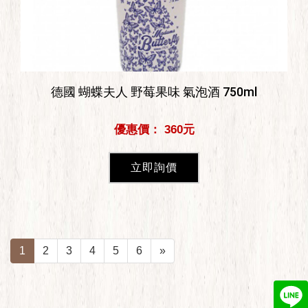
德國 蝴蝶夫人 野莓果味 氣泡酒 750ml
優惠價： 360元
立即詢價
1
2
3
4
5
6
»