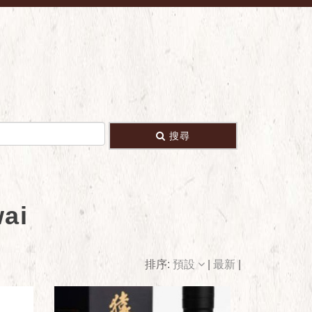
搜尋
ai
排序:
預設
|
最新
|