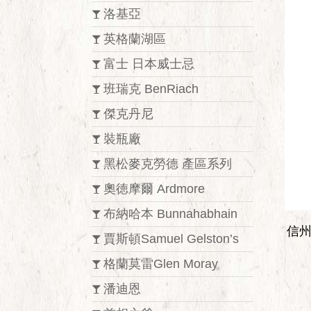
洛基亞
英格蘭湖區
富士 日本威士忌
班瑞克 BenRiach
傑克丹尼
裝瓶廠
黑松麥克勞德 產區系列
奧徳摩爾 Ardmore
布納哈本 Bunnahabhain
信州
賈斯頓Samuel Gelston’s
格蘭莫雷Glen Moray
潘迪恩