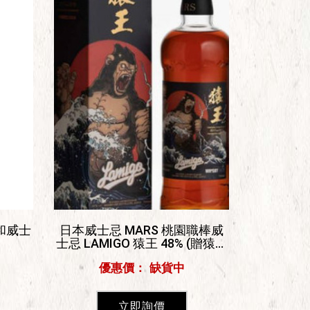
和威士
日本威士忌 MARS 桃園職棒威
士忌 LAMIGO 猿王 48% (贈猿王
球一顆) 750ml
優惠價： 缺貨中
立即詢價