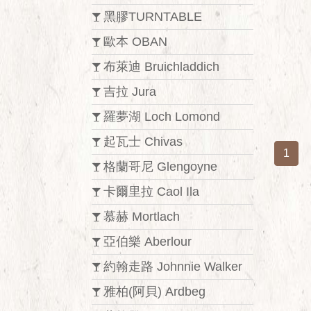
黑膠TURNTABLE
歐本 OBAN
布萊迪 Bruichladdich
吉拉 Jura
羅夢湖 Loch Lomond
起瓦士 Chivas
1
格蘭哥尼 Glengoyne
卡爾里拉 Caol Ila
慕赫 Mortlach
亞伯樂 Aberlour
約翰走路 Johnnie Walker
雅柏(阿貝) Ardbeg