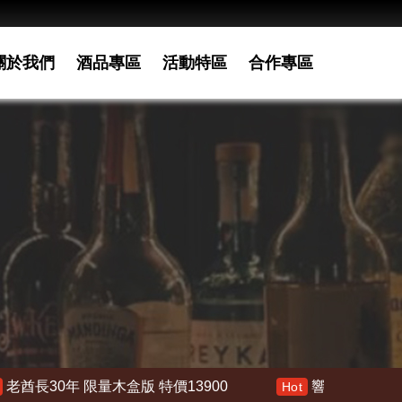
關於我們
酒品專區
活動特區
合作專區
價13900
響 30年 特價 178000
響21年
Hot
Hot