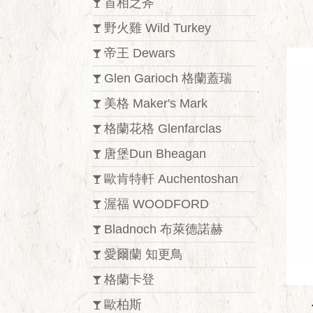
首相之斧
野火雞 Wild Turkey
帝王 Dewars
Glen Garioch 格蘭蓋瑞
美格 Maker's Mark
格蘭花格 Glenfarclas
唐堡Dun Bheagan
歐肯特軒 Auchentoshan
渥福 WOODFORD
Bladnoch 布萊德諾赫
愛爾蘭 知更鳥
格蘭卡登
歐柏斯