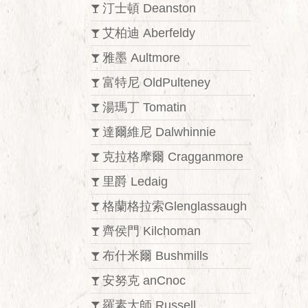
汀士頓 Deanston
艾柏迪 Aberfeldy
雅墨 Aultmore
富特尼 OldPulteney
湯瑪丁 Tomatin
達爾維尼 Dalwhinnie
克拉格摩爾 Cragganmore
里爵 Ledaig
格蘭格拉索Glenglassaugh
齊侯門 Kilchoman
布什米爾 Bushmills
安努克 anCnoc
羅素大師 Russell