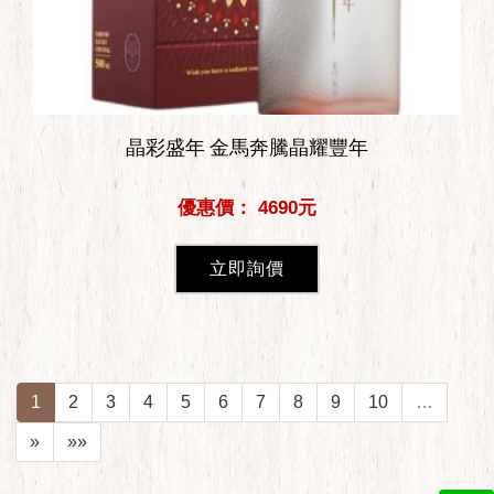
晶彩盛年 金馬奔騰晶耀豐年
優惠價： 4690元
立即詢價
1
2
3
4
5
6
7
8
9
10
…
»
»»