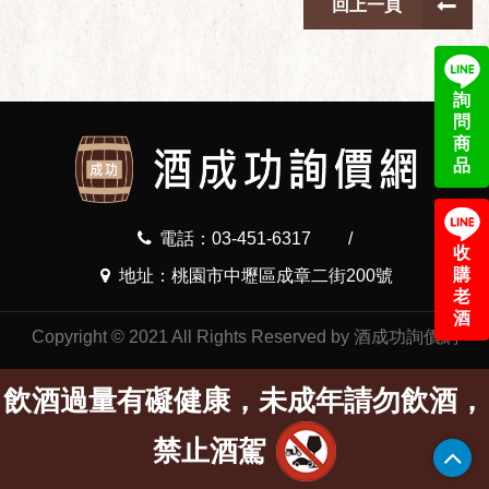
回上一頁
詢
問
商
品
電話：03-451-6317
/
收
購
地址：桃園市中壢區成章二街200號
老
酒
Copyright © 2021 All Rights Reserved by 酒成功詢價網
飲酒過量有礙健康，未成年請勿飲酒，
禁止酒駕