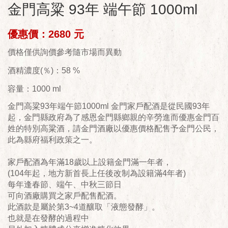
金門高粱 93年 端午節 1000ml
優惠價：2680 元
價格僅供詢價參考隨市場而異動
酒精濃度(％)：58 %
容量：1000 ml
金門高粱93年端午節1000ml 金門家戶配酒是從民國93年
起，金門縣政府為了感恩金門縣鄉親的辛勞進而優惠金門百
姓的特別高粱酒，請金門酒廠以優惠價格配售予金門公民，
此為縣府福利政策之一。
家戶配酒為年滿18歲以上設籍金門滿一年者，
(104年起，地方新首長上任後改制為設籍滿4年者)
每年逢春節、端午、中秋三節日
可向酒廠購買之家戶配售配酒。
此酒款是屬於第3~4道釀取「液態發酵」。
也就是在發酵的過程中