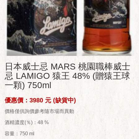
日本威士忌 MARS 桃園職棒威士
忌 LAMIGO 猿王 48% (贈猿王球
一顆) 750ml
優惠價：3980 元 (缺貨中)
價格僅供詢價參考隨市場而異動
酒精濃度(％)：48 %
容量：750 ml