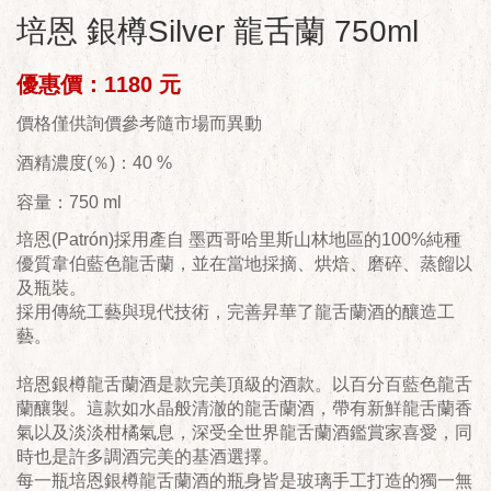
培恩 銀樽Silver 龍舌蘭 750ml
優惠價：1180 元
價格僅供詢價參考隨市場而異動
酒精濃度(％)：40 %
容量：750 ml
培恩(Patrón)採用產自 墨西哥哈里斯山林地區的100%純種
優質韋伯藍色龍舌蘭，並在當地採摘、烘焙、磨碎、蒸餾以
及瓶裝。
採用傳統工藝與現代技術，完善昇華了龍舌蘭酒的釀造工
藝。
培恩銀樽龍舌蘭酒是款完美頂級的酒款。以百分百藍色龍舌
蘭釀製。這款如水晶般清澈的龍舌蘭酒，帶有新鮮龍舌蘭香
氣以及淡淡柑橘氣息，深受全世界龍舌蘭酒鑑賞家喜愛，同
時也是許多調酒完美的基酒選擇。
每一瓶培恩銀樽龍舌蘭酒的瓶身皆是玻璃手工打造的獨一無