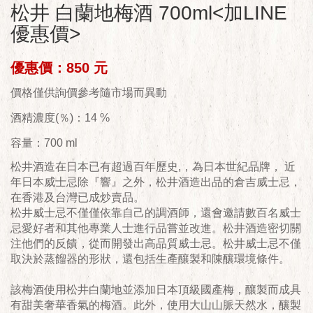
松井 白蘭地梅酒 700ml<加LINE
優惠價>
優惠價：850 元
價格僅供詢價參考隨市場而異動
酒精濃度(％)：14 %
容量：700 ml
松井酒造在日本已有超過百年歷史,，為日本世紀品牌， 近
年日本威士忌除『響』之外，松井酒造出品的倉吉威士忌，
在香港及台灣已成炒賣品。
松井威士忌不僅僅依靠自己的調酒師，還會邀請數百名威士
忌愛好者和其他專業人士進行品嘗並改進。松井酒造密切關
注他們的反饋，從而開發出高品質威士忌。松井威士忌不僅
取決於蒸餾器的形狀，還包括生產釀製和陳釀環境條件。
該梅酒使用松井白蘭地並添加日本頂級國產梅，釀製而成具
有甜美奢華香氣的梅酒。此外，使用大山山脈天然水，釀製