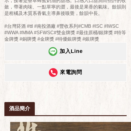
示，接著是香草蜂蜜奶油的甜感。口感入口甜潤而些許的收
斂，帶著肉味、一點單寧的澀，最後是果香的氣味。餘韻則
是柑橘及木質系香氣主導鼻後嗅覺，餘韻中長。
#台灣菸酒 #ttl #南投酒廠 #豐收系列#CMB #ISC #IWSC
#WWA #MMA #SFWSC#雙金牌獎 #最佳原桶/銀牌獎 #特等
金牌獎 #銅牌獎 #金牌獎 #特優銀牌獎 #銀牌獎
加入Line
來電詢問
酒品簡介