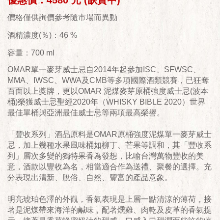
優惠價：4580 元 (缺貨中)
價格僅供詢價參考隨市場而異動
酒精濃度(％)：46 %
容量：700 ml
OMAR單一麥芽威士忌自2014年起參加ISC、SFWSC、
MMA、IWSC、WWA及CMB等多項國際酒類競賽，已狂奪
百面以上獎牌，更以OMAR 泥煤麥芽原桶強度威士忌(波本
桶)榮獲威士忌聖經2020年（WHISKY BIBLE 2020）世界
最佳單桶與亞洲最佳威士忌等兩項最高榮譽。
「豐收系列」酒品原料是OMAR原桶強度泥煤單一麥芽威士
忌，加上幾種水果風味桶如柳丁、芒果等調和，其「豐收系
列」層次多變的獨特果香為發想，比喻台灣萬物豐收的美
意，酒款以豐收為名，相當適合作為送禮、聚餐的選擇。充
分表現出清新、脫俗、自然、豐富的產品意象。
明亮琥珀色澤的外觀，香氣表現是上層一點清涼的薄荷，接
著是泥煤帶來海洋的鹹味，配著燻雞、肉乾及皮革的香氣提