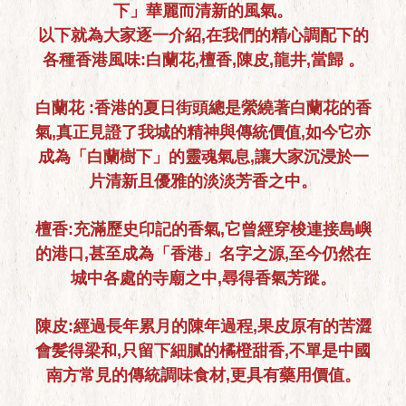
下」華麗而清新的風氣。
以下就為大家逐一介紹,在我們的精心調配下的
各種香港風味:白蘭花,檀香,陳皮,龍井,當歸 。
白蘭花 :香港的夏日街頭總是縈繞著白蘭花的香
氣,真正見證了我城的精神與傳統價值,如今它亦
成為「白蘭樹下」的靈魂氣息,讓大家沉浸於一
片清新且優雅的淡淡芳香之中。
檀香:充滿歷史印記的香氣,它曾經穿梭連接島嶼
的港口,甚至成為「香港」名字之源,至今仍然在
城中各處的寺廟之中,尋得香氣芳蹤。
陳皮:經過長年累月的陳年過程,果皮原有的苦澀
會髪得梁和,只留下細膩的橘橙甜香,不單是中國
南方常見的傳統調味食材,更具有藥用價值。