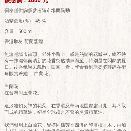
優惠價：1880 元
價格僅供詢價參考隨市場而異動
酒精濃度(％)：45 %
容量：500 ml
香港取材 荷蘭蒸餾
無論是城巿街頭、郊外小路上、或是熱鬧的花墟中，總不時
有一抹濃郁而清新的花香突然撲鼻而至，特別是在悶熱的夏
日。趁香氣尚未飄散，回頭一看，就會看到老婆婆靜靜在街
角販賣著她──白蘭花。
白蘭花
在台灣叫玉蘭花。
這淡雅如女神的花朵，在香港及華南地區處處可見，其萃取
而成的精華油，卻是全球趨之若鶩的名貴精華油。
我們就用上白蘭花，配搭同樣芳香四溢的印度檀香木，再加