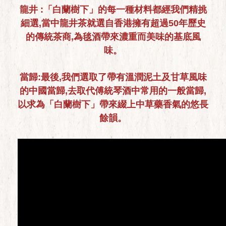
龍井 :「白蘭樹下」的每一種材料都經我們精挑
細選,當中龍井茶就選自香港擁有超過50年歷史
的傳統茶商,為毯酒帶來濃重而美味的基底風
味。
當歸:最後,我們選取了帶有溫潤泥土及甘草風味
的中國當歸,去取代傅統琴酒中常用的一般當歸,
以求為「白蘭樹下」帶來綴上中草藥香氣的悠長
餘韻。