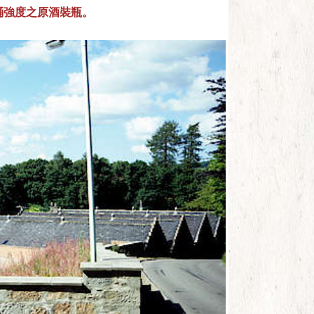
專做原桶強度之原酒裝瓶。