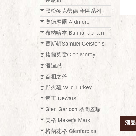
裝瓶廠
黑松麥克勞德 產區系列
奧徳摩爾 Ardmore
布納哈本 Bunnahabhain
賈斯頓Samuel Gelston’s
格蘭莫雷Glen Moray
潘迪恩
首相之斧
野火雞 Wild Turkey
帝王 Dewars
Glen Garioch 格蘭蓋瑞
美格 Maker's Mark
酒品
格蘭花格 Glenfarclas