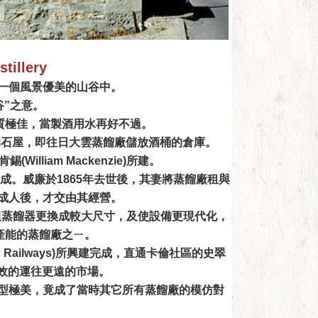
illery
間一個風景優美的山谷中。
山谷”之意。
n)，水質極佳，當製酒用水再好不過。
的石屋，即往日大雲蒸餾廠儲放酒桶的倉庫。
lliam Mackenzie)所建。
。威廉於1865年去世後，其妻將蒸餾廠租與
長大成人後，才交由其經營。
組蒸餾器更換成較大尺寸，及使設備更現代化，
產能的蒸餾廠之ㄧ。
 Railways)所興建完成，直通卡倫社區的史翠
品更有效的運往更遠的市場。
造型極美，竟成了當時其它所有蒸餾廠的模仿對