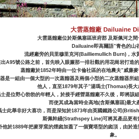
大雲蒸餾廠 Dailuaine Dist
大雲蒸餾廠位於斯佩塞區班府郡 及斯佩河之
Dailuaine即高爾語”青色的
流經廠旁的貝里穆里克河(Bailliemullich Bur
在出A95號公路之前，首先映入眼簾那一排壯觀的用花崗岩打造
蒸餾廠於1852年時由一位卡倫社區的在地農夫”威廉麥肯錫(Wi
器是一組由一個大型的一次蒸餾器及兩個小型的二次蒸餾器所組成
他人，直至1879年其子”湯瑪士(Thomas)
瑪士是位野心勃勃的年輕人，於接手經營蒸餾廠不久後，即將該
而使其成為當時全高地(含斯佩塞區)最大
瑪士此舉非好大喜功，而是深知於1873年由英國鐵路公司(British
斯佩幹綫(Strathspey Line)可將其產
外他於1889年把麥芽窯的煙囪加蓋了一個寶塔型的囪頂，由於
象。