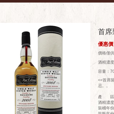
首席裝
優惠價：
價格僅
酒精濃度(
容量：70
<<首席
忌。。
產 區：S
酒精濃度
裝桶年份
裝瓶年份