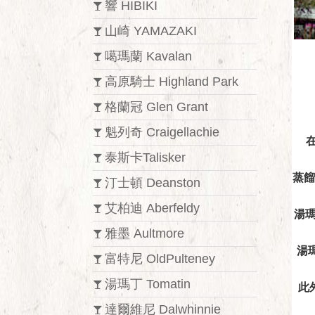
響 HIBIKI
山崎 YAMAZAKI
噶瑪蘭 Kavalan
高原騎士 Highland Park
格蘭冠 Glen Grant
魁列奇 Craigellachie
泰斯卡Talisker
蒸餾
汀士頓 Deanston
艾柏迪 Aberfeldy
湯
雅墨 Aultmore
湯
富特尼 OldPulteney
湯瑪丁 Tomatin
此
達爾維尼 Dalwhinnie