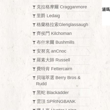
克拉格摩爾 Cragganmore
湯瑪
里爵 Ledaig
格蘭格拉索Glenglassaugh
齊侯門 Kilchoman
布什米爾 Bushmills
安努克 anCnoc
羅素大師 Russell
費特肯 Fettercairn
貝瑞萃選 Berry Bros &
Rudd
黑蛇 Blackadder
雲頂 SPRINGBANK