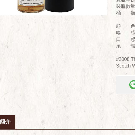
裝瓶數量
桶 類：Re
顏 色
嗅 感
口 感
尾 韻
#2008 Th
Scotch W
簡介