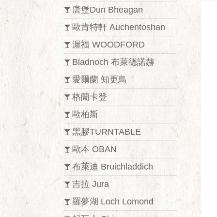
唐堡Dun Bheagan
歐肯特軒 Auchentoshan
渥福 WOODFORD
Bladnoch 布萊德諾赫
愛爾蘭 知更鳥
格蘭卡登
歐柏斯
黑膠TURNTABLE
歐本 OBAN
布萊迪 Bruichladdich
吉拉 Jura
羅夢湖 Loch Lomond