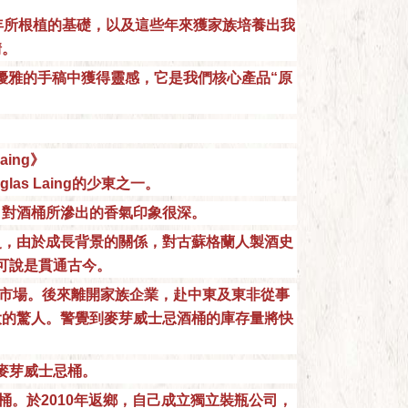
年所根植的基礎，以及這些年來獲家族培養出我
情。
經典、很優雅的手稿中獲得靈感，它是我們核心產品“原
aing》
las Laing的少東之一。
，對酒桶所滲出的香氣印象很深。
史，由於成長背景的關係，對古蘇格蘭人製酒史
可說是貫通古今。
的市場。後來離開家族企業，赴中東及東非從事
大的驚人。警覺到麥芽威士忌酒桶的庫存量將快
麥芽威士忌桶。
桶。於2010年返鄉，自己成立獨立裝瓶公司，