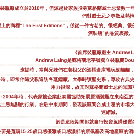
裝瓶廠成立於2010年，但源起於家族投身蘇格蘭威士忌業數十
們對威士忌之尊敬及熱
上的商標“The First Editions”，係從一件古老的、很
酒裝瓶”的品質表徵。
《首席裝瓶廠廠主 Andrew L
Andrew Laing是蘇格蘭老字號獨立裝瓶商Doug
孩提時，常與兄妹們在老祖父的酒桶倉庫裡玩躲貓貓
少時，即常伴隨父親遍訪各蒸餾廠。大學時讀歷史系，專攻古典
用力很深，故其對蘇格蘭威士忌的知識
⋯ 2004年時，代表家族企業赴泰國協助拓展原酒裝瓶在東南亞
威士忌無關的行業。在駐中東期間，發現該區調合威士忌的市場
速縮減。
於是這段期間起就自行投資蒐購優質
主要是蒐購15-25歲口感優雅或口感濃郁的斯佩塞及高地產區的酒