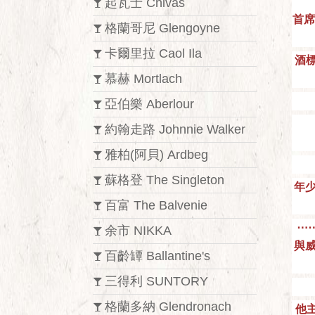
起瓦士 Chivas
首席
格蘭哥尼 Glengoyne
卡爾里拉 Caol Ila
酒標
慕赫 Mortlach
亞伯樂 Aberlour
約翰走路 Johnnie Walker
雅柏(阿貝) Ardbeg
蘇格登 The Singleton
年
百富 The Balvenie
⋯
余市 NIKKA
與
百齡罈 Ballantine's
三得利 SUNTORY
格蘭多納 Glendronach
他