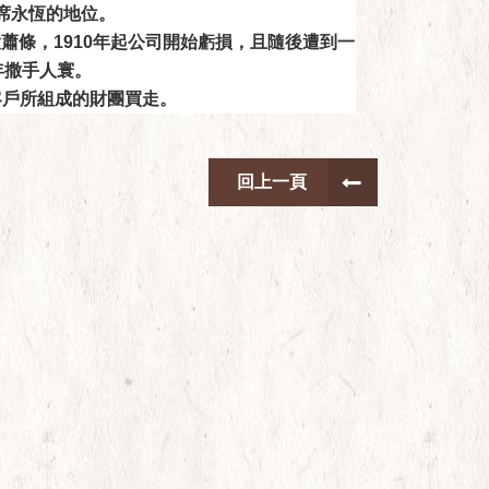
席永恆的地位。
蕭條，1910年起公司開始虧損，且隨後遭到一
年撒手人寰。
客戶所組成的財團買走。
回上一頁