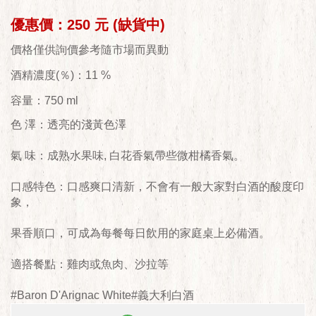
優惠價：250 元 (缺貨中)
價格僅供詢價參考隨市場而異動
酒精濃度(％)：11 %
容量：750 ml
色 澤：透亮的淺黃色澤
氣 味：成熟水果味, 白花香氣帶些微柑橘香氣。
口感特色：口感爽口清新，不會有一般大家對白酒的酸度印
象，
果香順口，可成為每餐每日飲用的家庭桌上必備酒。
適搭餐點：雞肉或魚肉、沙拉等
#Baron D'Arignac White#義大利白酒