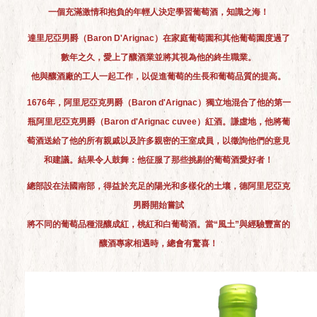
一個充滿激情和抱負的年輕人決定學習葡萄酒，知識之海！
達里尼亞男爵（Baron D'Arignac）在家庭葡萄園和其他葡萄園度過了
數年之久，愛上了釀酒業並將其視為他的終生職業。
他與釀酒廠的工人一起工作，以促進葡萄的生長和葡萄品質的提高。
1676年，阿里尼亞克男爵（Baron d'Arignac）獨立地混合了他的第一
瓶阿里尼亞克男爵（Baron d'Arignac cuvee）紅酒。謙虛地，他將葡
萄酒送給了他的所有親戚以及許多親密的王室成員，以徵詢他們的意見
和建議。結果令人鼓舞：他征服了那些挑剔的葡萄酒愛好者！
總部設在法國南部，得益於充足的陽光和多樣化的土壤，德阿里尼亞克
男爵開始嘗試
將不同的葡萄品種混釀成紅，桃紅和白葡萄酒。當“風土”與經驗豐富的
釀酒專家相遇時，總會有驚喜！