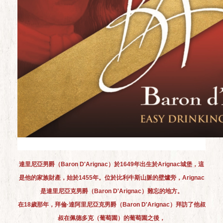
達里尼亞男爵（Baron D'Arignac）於1649年出生於Arignac城堡，這
是他的家族財產，始於1455年。位於比利牛斯山脈的壁爐旁，Arignac
是達里尼亞克男爵（Baron D'Arignac）難忘的地方。
在18歲那年，拜倫·達阿里尼亞克男爵（Baron D'Arignac）拜訪了他叔
叔在佩德多克（葡萄園）的葡萄園之後，