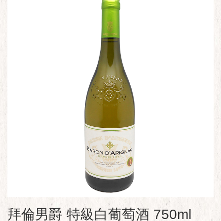
拜倫男爵 特級白葡萄酒 750ml