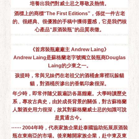
培養出我們對威士忌之尊敬及熱情。
酒標上的商標“The First Editions”，係從一件古老
的、很經典、很優雅的手稿中獲得靈感，它是我們核
心產品“原酒裝瓶”的品質表徵。
《首席裝瓶廠廠主 Andrew Laing》
Andrew Laing是蘇格蘭老字號獨立裝瓶商Douglas
Laing的少東之一。
孩提時，常與兄妹們在老祖父的酒桶倉庫裡玩躲貓
貓，對酒桶所滲出的香氣印象很深。
年少時，即常伴隨父親遍訪各蒸餾廠。大學時讀歷史
系，專攻古典史，由於成長背景的關係，對古蘇格蘭
人製酒史用力很深，故其對蘇格蘭威士忌的知識可說
是貫通古今。
⋯⋯ 2004年時，代表家族企業赴泰國協助拓展原酒裝
瓶在東南亞的市場。後來離開家族企業，赴中東及東