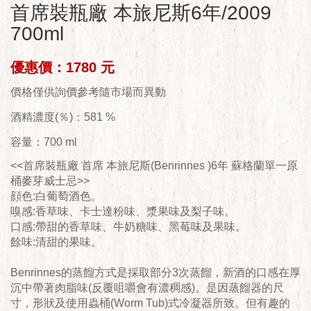
首席裝瓶廠 本旅尼斯6年/2009
700ml
優惠價：1780 元
價格僅供詢價參考隨市場而異動
酒精濃度(％)：581 %
容量：700 ml
<<首席裝瓶廠 首席 本旅尼斯(Benrinnes )6年 蘇格蘭單一原
桶麥芽威士忌>>
顔色:白葡萄酒色。
嗅感:香草味、卡士達粉味、漿果味及梨子味。
口感:帶甜的香草味、牛奶糖味、黑莓味及果味。
餘味:清甜的果味。
Benrinnes的蒸餾方式是採取部分3次蒸餾，新酒的口感在厚
沉中帶著肉脂味(反覆咀嚼會有濃稠感)。是因蒸餾器的尺
寸，形狀及使用蟲桶(Worm Tub)式冷凝器所致。但有趣的