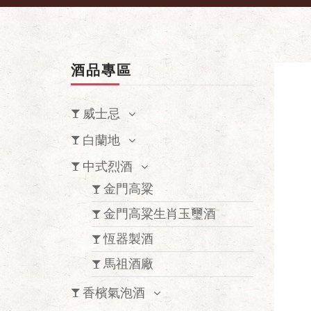
酒品專區
威士忌
白蘭地
中式烈酒
金門高粱
金門高粱生肖玉璽酒
恆器製酒
馬祖酒廠
香檳氣泡酒