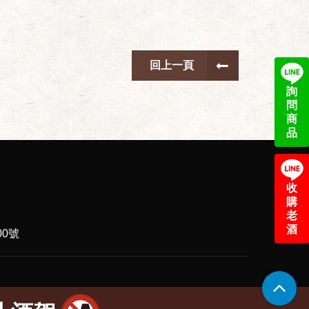
回上一頁
詢
問
商
品
收
購
老
酒
0號