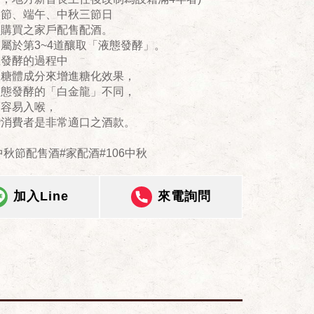
春節、端午、中秋三節日
廠購買之家戶配售配酒。
屬於第3~4道釀取「液態發酵」。
在發酵的過程中
入糖體成分來增進糖化效果，
固態發酵的「白金龍」不同，
更容易入喉，
灣消費者是非常適口之酒款。
年中秋節配售酒#家配酒#106中秋
加入Line
來電詢問