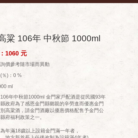
粱 106年 中秋節 1000ml
1060 元
供詢價參考隨市場而異動
％)：0 %
00 ml
106年中秋節1000ml 金門家戶配酒是從民國93年
門縣政府為了感恩金門縣鄉親的辛勞進而優惠金門
特別高粱酒，請金門酒廠以優惠價格配售予金門公
為縣府福利政策之一。
為年滿18歲以上設籍金門滿一年者，
年起，地方新首長上任後改制為設籍滿4年者)