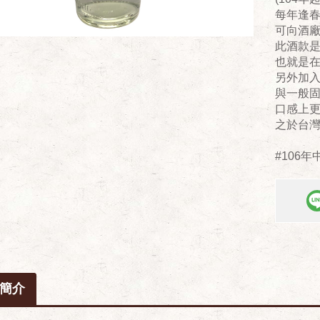
每年逢
可向酒
此酒款是
也就是
另外加
​與一般
口感上
之於台
#106
簡介