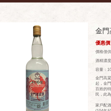
金門高
優惠價：
價格僅
酒精濃度(
容量：10
金門高粱
起，金
百姓的
民，此
家戶配酒
(104