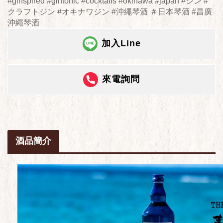
#ginspired #gintonic #cocktails #okinawa #japan #ジン #
クラフトジン #オキナワジン #沖繩琴酒 ＃日本琴酒 #昌廣
沖繩琴酒
加入Line
來電詢問
酒品簡介