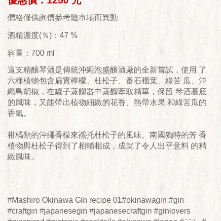
優惠價：1250 元
價格僅供詢價參考隨市場而異動
酒精濃度(％)：47 %
容量：700 ml
這支精釀琴酒是傳統沖繩泡盛釀酒廠的全新嘗試，使用 了
六種植物包含扁實檸檬、杜松子、番石榴葉、綠苦 瓜、沖
繩島胡椒，在罐子蒸餾器中蒸餾萃取精華，保留 琴酒基底
的風味，又能帶出植物細緻的花香、熱帶水果 和綠苦瓜的
香氣。
柑橘類的沖繩香檬來襯托杜松子的風味。南國獨特的芳 香
植物與杜松子得到了相輔相成，成就了令人出乎意料 的精
緻風味。
#Mashiro Okinawa Gin recipe 01#okinawagin #gin
#craftgin #japanesegin #japanesecraftgin #ginlovers