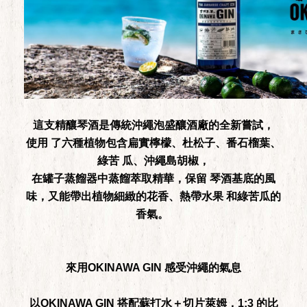
這支精釀琴酒是傳統沖繩泡盛釀酒廠的全新嘗試，
使用 了六種植物包含扁實檸檬、杜松子、番石榴葉、
綠苦 瓜、沖繩島胡椒，
在罐子蒸餾器中蒸餾萃取精華，保留 琴酒基底的風
味，又能帶出植物細緻的花香、熱帶水果 和綠苦瓜的
香氣。
來用OKINAWA GIN 感受沖繩的氣息
以OKINAWA GIN 搭配蘇打水＋切片萊姆，1:3 的比