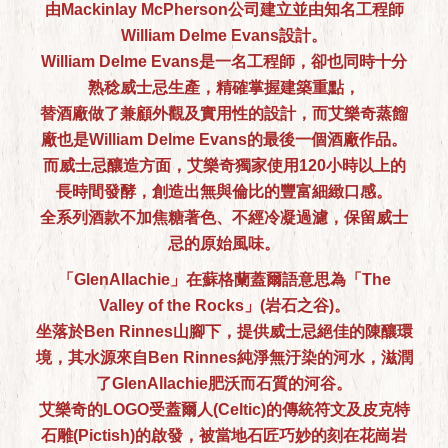
由Mackinlay McPherson公司建立並由知名工程師
William Delme Evans設計。
William Delme Evans是一名工程師，卻也同時十分
熟稔威士忌生產，精確掌握建築重點，
替酒廠做了兼顧外觀及實用性的設計，而艾樂奇蒸餾
廠也是William Delme Evans的最後一個酒廠作品。
而威士忌釀造方面，艾樂奇獨家使用120小時以上的
長時間發酵，創造出無與倫比的豐富細緻口感。
全系列酒款不加焦糖著色、不經冷凝過濾，保留威士
忌的原始風味。
「GlenAllachie」在蘇格蘭蓋爾語意思為「The
Valley of the Rocks」(岩石之谷)。
坐落於Ben Rinnes山腳下，提供威士忌絕佳的陳釀環
境，其水源來自Ben Rinnes純淨無汙染的河水，滋潤
了GlenAllachie肥沃而石質的河谷。
艾樂奇的LOGO受蓋爾人(Celtic)的傳統符文及皮克特
石雕(Pictish)的啟發，被當地石匠巧妙的刻在花崗岩