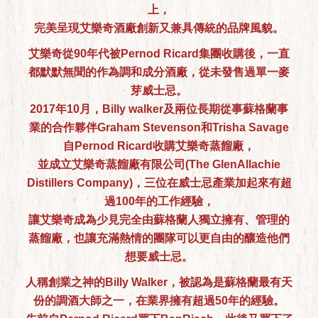
上，
完美呈現艾樂奇酒廠創新又兼具傳統的品牌風貌。
艾樂奇從90年代被Pernod Ricard集團收購後，一直
都默默無聞的作為調和成分酒廠，從未發售過單一麥
芽威士忌。
2017年10月，Billy walker及兩位長期從事蘇格蘭事
業的合作夥伴Graham Stevenson和Trisha Savage
自Pernod Ricard收購艾樂奇蒸餾廠，
並成立艾樂奇蒸餾廠有限公司(The GlenAllachie
Distillers Company)，三位在威士忌產業加起來有超
過100年的工作經驗，
讓艾樂奇成為少見完全由蘇格蘭人獨立擁有、管理的
蒸餾廠，也讓充滿熱情的團隊可以更自由的釀造他們
想要威士忌。
人稱創業之神的Billy Walker，被認為是蘇格蘭最有天
份的調酒大師之一，在業界擁有超過50年的經驗。