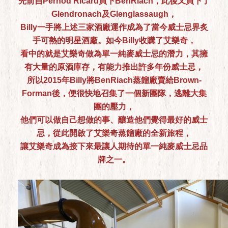
先前自Pernod Ricard買下BenRiach，此後又買下了
Glendronach及Glenglassaugh，
Billy一手將上述三家酒廠運作成為了當今威士忌界炙
手可熱的明星酒廠。如今Billy收購了艾樂奇，
看中的就是艾樂奇做為單一純麥威士忌的潛力，其擁
有大量的原酒庫存，有能力推出許多年份威士忌，
所以2015年Billy將BenRiach蒸餾廠賣給Brown-
Forman後，便很快地召集了一個新團隊，逃離大集
團的壓力，
他們可以做自己想做的事、釀造他們覺得最好的威士
忌，從此開啟了艾樂奇蒸餾廠的全新旅程，
讓艾樂奇成為接下來最讓人期待的單一純麥威士忌品
牌之一。