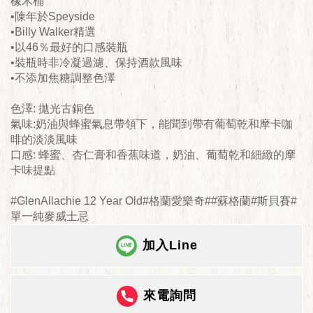
橡木桶
•陳年於Speyside
•Billy Walker精選
•以46％最好的口感裝瓶
•裝瓶時非冷凝過濾、保持酒款風味
•不添加焦糖調整色澤
色澤: 拋光古銅色
氣味:奶油與蜂蜜氣息帶領下，能聞到帶有葡萄乾和摩卡咖
啡的淡淡風味
口感: 蜂蜜、杏仁膏和香蕉味道，奶油、葡萄乾和細緻的摩
卡味提點
#GlenAllachie 12 Year Old#格蘭愛樂奇##蘇格蘭#斯貝賽#
單一純麥威士忌
加入Line
來電詢問