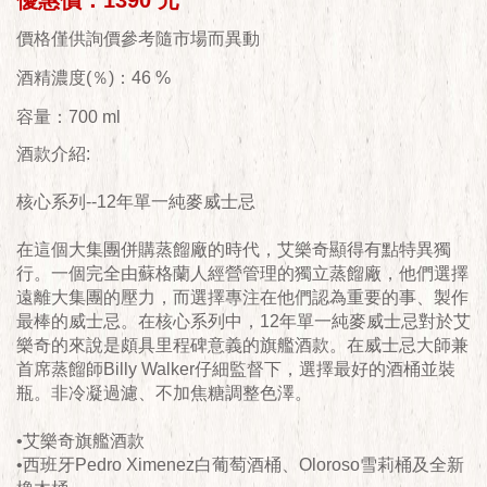
優惠價：1390 元
價格僅供詢價參考隨市場而異動
酒精濃度(％)：46 %
容量：700 ml
酒款介紹:
核心系列--12年單一純麥威士忌
在這個大集團併購蒸餾廠的時代，艾樂奇顯得有點特異獨
行。一個完全由蘇格蘭人經營管理的獨立蒸餾廠，他們選擇
遠離大集團的壓力，而選擇專注在他們認為重要的事、製作
最棒的威士忌。在核心系列中，12年單一純麥威士忌對於艾
樂奇的來說是頗具里程碑意義的旗艦酒款。在威士忌大師兼
首席蒸餾師Billy Walker仔細監督下，選擇最好的酒桶並裝
瓶。非冷凝過濾、不加焦糖調整色澤。
•艾樂奇旗艦酒款
•西班牙Pedro Ximenez白葡萄酒桶、Oloroso雪莉桶及全新