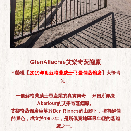
GlenAllachie艾樂奇蒸餾廠
＊榮獲【
2019年度蘇格蘭威士忌 最佳蒸餾廠
】大獎肯
定！
一個蘇格蘭威士忌產業的真實傳奇----來自斯佩賽
Aberlour的艾樂奇蒸餾廠。
艾樂奇蒸餾廠坐落於Ben Rinnes的山腳下，擁有絕佳
的景色，成立於1967年，是斯佩賽地區最年輕的蒸餾
廠之一。