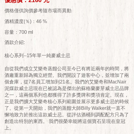
優惠價：2160 元
價格僅供詢價參考隨市場而異動
酒精濃度(％)：46 %
容量：700 ml
酒款介紹:
核心系列--15年單一純麥威士忌
自從我們成立艾樂奇蒸餾公司至今已有將近兩年的時間，將
酒廠重新歸為獨立經營。我們開設了遊客中心，並增加了兩
個倉庫，從7名員工增加到21名。我們的艾樂奇和MacNair
泥煤款威士忌現在已被認為是傑出的蘇格蘭麥芽威士忌品牌
之一，這兩個系列也都獲得了許多獎牌和獎項肯定。現在，
正是我們擴大艾樂奇核心系列範圍並展示更多威士忌的時候
了。從第一天開始，我們的蒸餾大師Billy Walker就一直不
懈地致力於推出這款威士忌。從評估酒桶到調配配方只為了
創造出特別的東西。 我們很榮幸能將這個寶石呈現在皇冠
上。