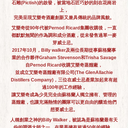
石雕(Pictish)的啟發，被當地石匠巧妙的刻在花崗岩
上，
完美呈現艾樂奇酒廠創新又兼具傳統的品牌風貌。
艾樂奇從90年代被Pernod Ricard集團收購後，一直
都默默無聞的作為調和成分酒廠，從未發售過單一麥
芽威士忌。
2017年10月，Billy walker及兩位長期從事蘇格蘭事
業的合作夥伴Graham Stevenson和Trisha Savage
自Pernod Ricard收購艾樂奇蒸餾廠，
並成立艾樂奇蒸餾廠有限公司(The GlenAllachie
Distillers Company)，三位在威士忌產業加起來有超
過100年的工作經驗，
讓艾樂奇成為少見完全由蘇格蘭人獨立擁有、管理的
蒸餾廠，也讓充滿熱情的團隊可以更自由的釀造他們
想要威士忌。
人稱創業之神的Billy Walker，被認為是蘇格蘭最有天
份的調酒大師之一，在業界擁有超過50年的經驗。