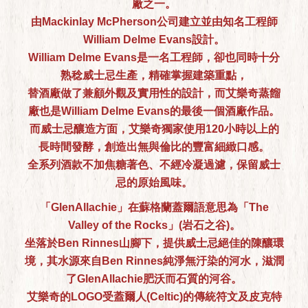
廠之一。
由Mackinlay McPherson公司建立並由知名工程師
William Delme Evans設計。
William Delme Evans是一名工程師，卻也同時十分
熟稔威士忌生產，精確掌握建築重點，
替酒廠做了兼顧外觀及實用性的設計，而艾樂奇蒸餾
廠也是William Delme Evans的最後一個酒廠作品。
而威士忌釀造方面，艾樂奇獨家使用120小時以上的
長時間發酵，創造出無與倫比的豐富細緻口感。
全系列酒款不加焦糖著色、不經冷凝過濾，保留威士
忌的原始風味。
「GlenAllachie」在蘇格蘭蓋爾語意思為「The
Valley of the Rocks」(岩石之谷)。
坐落於Ben Rinnes山腳下，提供威士忌絕佳的陳釀環
境，其水源來自Ben Rinnes純淨無汙染的河水，滋潤
了GlenAllachie肥沃而石質的河谷。
艾樂奇的LOGO受蓋爾人(Celtic)的傳統符文及皮克特