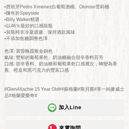
•西班牙Pedro Ximenez白葡萄酒桶、Oloroso雪莉桶
•陳年於Speyside
•Billy Walker精選
•以46％最好的口感裝瓶
•裝瓶時非冷凝過濾、保持酒款風味
•不添加焦糖調整色澤
色澤: 晨昏晚霞般金銅色
氣味: 豐郁的葡萄果乾、奶油糖融合甜辛香料芬芳
口感: 甜辛香料、奶油糖和葡萄果乾口感層次，轉變為香
蕉、橙皮和黑巧克力的豐富口感
#GlenAllachie 15 Year Old##蘇格蘭#斯貝賽#單一純麥威士
忌#格蘭愛樂奇#
加入Line
來電詢問