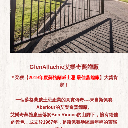
GlenAllachie艾樂奇蒸餾廠
＊榮獲【
2019年度蘇格蘭威士忌 最佳蒸餾廠
】大獎肯
定！
一個蘇格蘭威士忌產業的真實傳奇----來自斯佩賽
Aberlour的艾樂奇蒸餾廠。
艾樂奇蒸餾廠坐落於Ben Rinnes的山腳下，擁有絕佳
的景色，成立於1967年，是斯佩賽地區最年輕的蒸餾