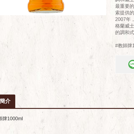
最重要的特
索提供
2007
格蘭威
的調和
#教師牌1
簡介
牌1000ml