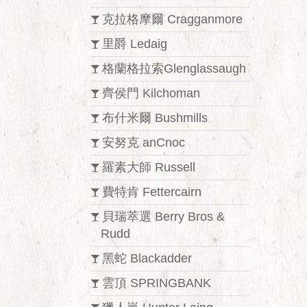
克拉格摩爾 Cragganmore
里爵 Ledaig
格蘭格拉索Glenglassaugh
齊侯門 Kilchoman
布什米爾 Bushmills
安努克 anCnoc
羅素大師 Russell
費特肯 Fettercairn
貝瑞萃選 Berry Bros &
Rudd
黑蛇 Blackadder
雲頂 SPRINGBANK