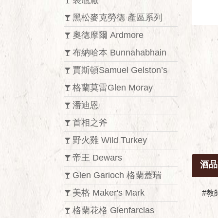
裝瓶廠
黑松麥克勞德 產區系列
奧徳摩爾 Ardmore
布納哈本 Bunnahabhain
賈斯頓Samuel Gelston’s
格蘭莫雷Glen Moray
潘迪恩
首相之斧
野火雞 Wild Turkey
帝王 Dewars
酒品
Glen Garioch 格蘭蓋瑞
美格 Maker's Mark
#教師
格蘭花格 Glenfarclas