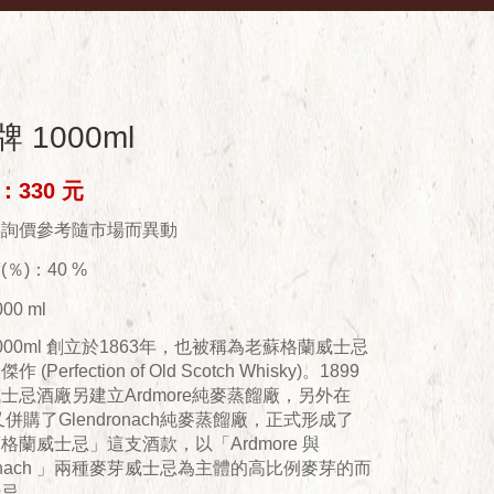
 1000ml
330 元
供詢價參考隨市場而異動
％)：40 %
00 ml
000ml 創立於1863年，也被稱為老蘇格蘭威士忌
(Perfection of Old Scotch Whisky)。1899
士忌酒廠另建立Ardmore純麥蒸餾廠，另外在
又併購了Glendronach純麥蒸餾廠，正式形成了
格蘭威士忌」這支酒款，以「Ardmore 與
dronach 」兩種麥芽威士忌為主體的高比例麥芽的而
士忌。