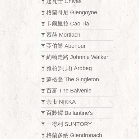
起瓦士 Chivas
格蘭哥尼 Glengoyne
卡爾里拉 Caol Ila
慕赫 Mortlach
亞伯樂 Aberlour
約翰走路 Johnnie Walker
雅柏(阿貝) Ardbeg
蘇格登 The Singleton
百富 The Balvenie
余市 NIKKA
百齡罈 Ballantine's
三得利 SUNTORY
格蘭多納 Glendronach