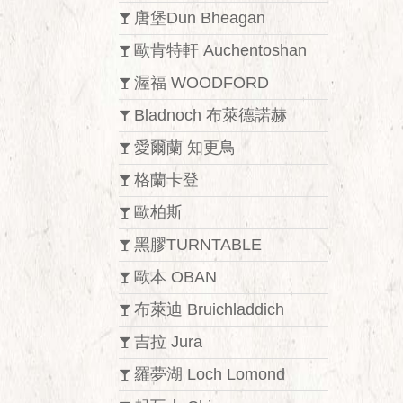
唐堡Dun Bheagan
歐肯特軒 Auchentoshan
渥福 WOODFORD
Bladnoch 布萊德諾赫
愛爾蘭 知更鳥
格蘭卡登
歐柏斯
黑膠TURNTABLE
歐本 OBAN
布萊迪 Bruichladdich
吉拉 Jura
羅夢湖 Loch Lomond