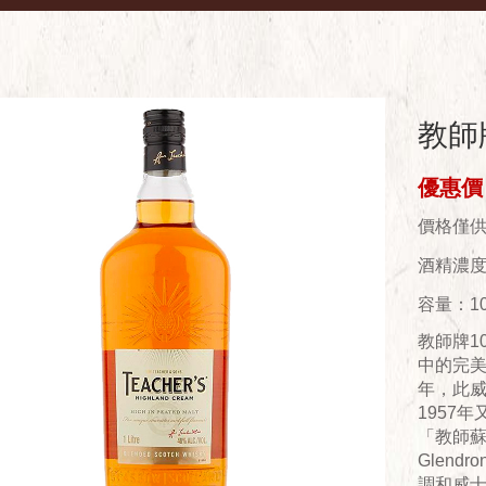
教師牌
優惠價：
價格僅
酒精濃度(
容量：10
教師牌1
中的完美傑作 
年，此威
1957年
「教師蘇
Glen
調和威