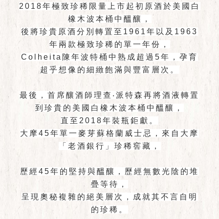
2018年極致珍稀限量上市起初原酒於美國白
橡木波本桶中醞釀，
後將珍貴原酒分別轉置至1961年以及1963
年兩款極致珍稀的單一年份，
Colheita陳年波特桶中熟成超過5年，孕育
超乎想像的細緻飽滿與豐富層次。
最後，首席釀酒師理查‧派特森再將酒液轉置
到珍貴的美國白橡木波本桶中醞釀，
直至2018年裝瓶鉅獻。
大摩45年單一麥芽蘇格蘭威士忌，來自大摩
「老酒銀行」珍稀窖藏，
歷經45年的堅持與醞釀，歷經無數光陰的堆
疊等待，
呈現奧秘複雜的絕美層次，成就其不言自明
的珍稀。