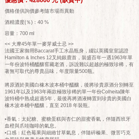
優惠價：428000 元 (缺貨中)
價格僅供詢價參考隨市場而異動
酒精濃度(％)：40 %
容量：700 ml
<< 大摩45年單一麥芽威士忌 >>
法國王家御用Baccarat手工水晶瓶身，綴以英國皇室認證
Hamilton & Inches 12叉純銀鹿首，裝盛百年一遇1963年單
一年份波特桶醞釀窖藏老酒，訴說難以超越的極致珍稀，有
著無可取代的尊貴品味，年度限量500瓶。
將原酒於美國白橡木波本桶中醞釀，後將珍貴原酒分別轉至
1961年以及1963年兩款極致珍稀的單一年份Colheita陳年
波特桶中熟成超過5年，最後再將酒液轉置到珍貴的美國白
橡木波本桶中醞釀，直至 2018 年裝瓶。
•香氣：太妃糖、蜜糖蛋糕與杏仁的甜蜜香氣，伴隨西班牙
血橙與爪哇咖啡的氣息。
•口感：紅色莓果與細緻甘草氣息，伴隨碎榛果、微苦巧克