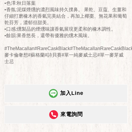
•色澤:秋日落葉
•香氛:泥煤煙燻的濃烈風味持久撲鼻。 果乾、豆蔻、生薑和
仔細打磨橡木的香氣完美結合，再加上椰棗、無花果和葡萄
乾芬芳，濃郁但甜美。
•口感:燻製品的煙燻味讓香氣展現更柔和的橡木調性。
•餘韻:果香悠長，還帶有優雅的燻木風味。
#TheMacallan#RareCaskBlack#TheMacallanRareCaskBlac
麥卡倫奢想#蘇格蘭#詩貝賽#單一純麥威士忌#單一麥芽威
士忌
加入Line
來電詢問