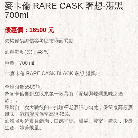
麥卡倫 RARE CASK 奢想-湛黑
700ml
優惠價：16500 元
價格僅供詢價參考隨市場而異動
酒精濃度(％)：48 %
容量：700 ml
<<麥卡倫 RARE CASK BLACK 奢想-湛黑>>
全球限量5500瓶。
為麥卡倫自創立以來第一款具有『泥煤與煙燻風味之酒
款』﹔
嚴選自二次大戰後的一批珍稀老酒細心勾兌，保留最高原酒
風味，酒精濃度保留高達48%。
酒體強度紮實且飽滿，口感平穩、甜美、豐富、持久，少量
生產，媲美限量。