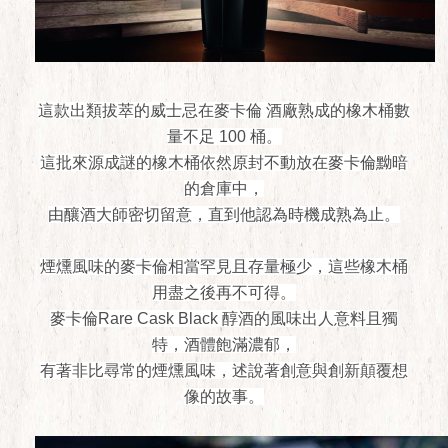
這款出類拔萃的威士忌在麥卡倫 酒廠熟成的橡木桶數
量不足 100 桶。
這批來源成謎的橡木桶依然原封不動放在麥卡倫黝暗
的倉庫中，
由釀酒大師密切留意，直到他認為時機成熟為止。
煙燻風味的麥卡倫相當罕見且存量極少，這些橡木桶
用盡之後再不可得。
麥卡倫Rare Cask Black 醇酒的風味出人意料且獨
特，酒體飽滿濃郁，
有著非比尋常的煙燻風味，述說著創意與創新顛覆想
像的故事。