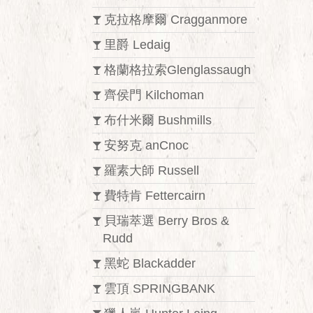
克拉格摩爾 Cragganmore
里爵 Ledaig
格蘭格拉索Glenglassaugh
齊侯門 Kilchoman
布什米爾 Bushmills
安努克 anCnoc
羅素大師 Russell
費特肯 Fettercairn
貝瑞萃選 Berry Bros &
Rudd
黑蛇 Blackadder
雲頂 SPRINGBANK