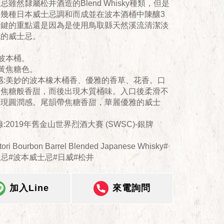
忌雖然隸屬松井酒造的Blend Whisky種類，但是
取幾種日本威士忌調和而成並在波本酒桶中陳釀3
關鍵的重點還是因為是使用鳥取縣天然溪流清潔淡
成的威士忌。
:波本桶。
金黃焦糖色。
感:美妙的波本橡木桶香、優雅的香草、花香。口
、焦糖般香甜，而後出現木質桶味。入口後柔滑不
呈現圓潤感。尾韻帶焦糖香甜，華麗優雅的威士
:2019年舊金山世界烈酒大賽 (SWSC)-銀牌
tori Bourbon Barrel Blended Japanese Whisky#
忌#波本威士忌#日威#松井
加入Line
來電詢問