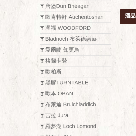
唐堡Dun Bheagan
酒品
歐肯特軒 Auchentoshan
渥福 WOODFORD
Bladnoch 布萊德諾赫
愛爾蘭 知更鳥
格蘭卡登
歐柏斯
黑膠TURNTABLE
歐本 OBAN
布萊迪 Bruichladdich
吉拉 Jura
羅夢湖 Loch Lomond