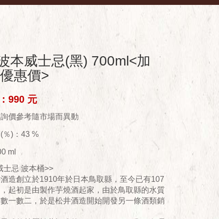
本威士忌(黑) 700ml<加
E優惠價>
990 元
供詢價參考隨市場而異動
％)：43 %
0 ml
威士忌 波本桶>>
酒造創立於1910年於日本鳥取縣，至今已有107
史，起初是由製作芋燒酒起家，由於鳥取縣的水質
是數一數二，於是松井酒造開始開發另一條酒類銷