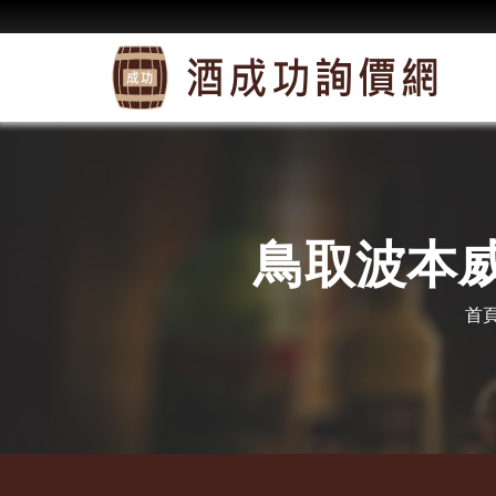
鳥取波本威士
首