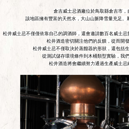
倉吉威士忌酒廠位於鳥取
縣倉吉市，
該地區擁有豐富的天然水，大山山脈降雪量充足。
松井威士忌不僅僅依靠自己的調酒師，還會邀請數百名威士忌
松井酒造密切關注他們的反饋，從而開
松井威士忌不僅取決於蒸餾器的形狀，還包括
從測試儲存環境條件到木桶類型實驗，我
松井酒造將會繼續努力通過生產威士忌