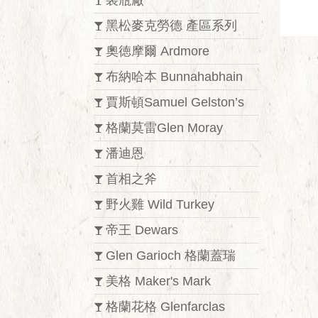
裝瓶廠
黑松麥克勞德 產區系列
奧徳摩爾 Ardmore
布納哈本 Bunnahabhain
賈斯頓Samuel Gelston’s
格蘭莫雷Glen Moray
潘迪恩
首相之斧
野火雞 Wild Turkey
帝王 Dewars
Glen Garioch 格蘭蓋瑞
美格 Maker's Mark
格蘭花格 Glenfarclas