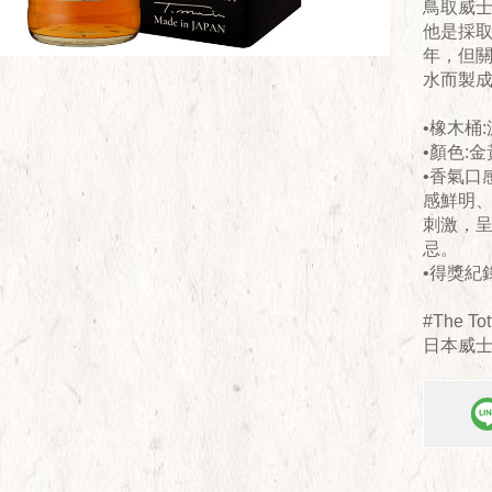
鳥取威士
他是採
年，但
水而製
•橡木桶
•顏色:
•香氣口
感鮮明
刺激，
忌。
•得獎紀錄
#The Tot
日本威士