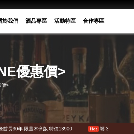
關於我們
酒品專區
活動特區
合作專區
INE優惠價>
惠價>
3900
響 30年 特價 178000
響21年 特
Hot
Hot