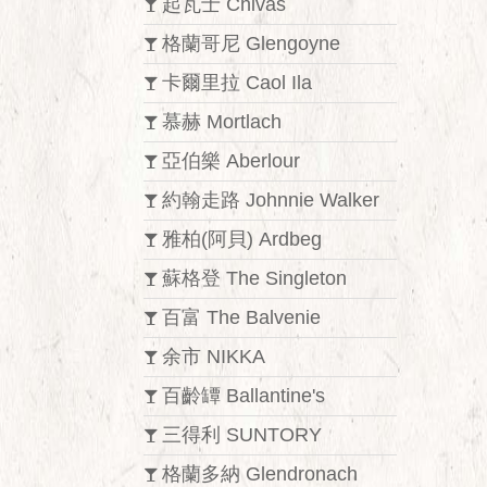
起瓦士 Chivas
格蘭哥尼 Glengoyne
卡爾里拉 Caol Ila
慕赫 Mortlach
亞伯樂 Aberlour
約翰走路 Johnnie Walker
雅柏(阿貝) Ardbeg
蘇格登 The Singleton
百富 The Balvenie
余市 NIKKA
百齡罈 Ballantine's
三得利 SUNTORY
格蘭多納 Glendronach