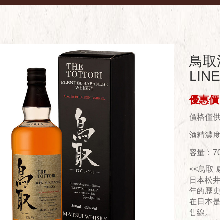
鳥取波
LIN
優惠價：
價格僅
酒精濃度(
容量：70
<<鳥取 
日本松井
年的歷
在日本
售線。