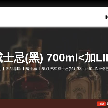
忌(黑) 700ml<加L
頁
酒品專區
威士忌
鳥取波本威士忌(黑) 700ml<加LINE優
老酋長30年 限量木盒版 特價1
Hot