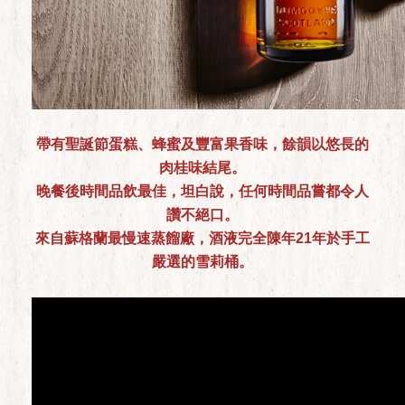
帶有聖誕節蛋糕、蜂蜜及豐富果香味，餘韻以悠長的
肉桂味結尾。
晚餐後時間品飲最佳，坦白說，任何時間品嘗都令人
讚不絕口。
來自蘇格蘭最慢速蒸餾廠，酒液完全陳年21年於手工
嚴選的雪莉桶。