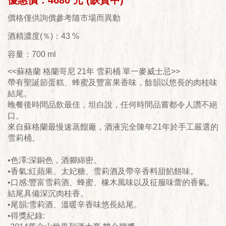
優惠價：4680 元 (缺貨中)
價格僅供詢價參考隨市場而異動
酒精濃度(％)：43 %
容量：700 ml
<<蘇格蘭 格蘭哥尼 21年 雪莉桶 單一麥威士忌>>
帶有聖誕節蛋糕、蜂蜜及豐富果香味，餘韻以悠長的肉桂味
結尾。
晚餐後時間品飲最佳，坦白說，任何時間品嘗都令人讚不絕
口。
來自蘇格蘭最慢速蒸餾廠，酒液完全陳年21年於手工嚴選的
雪莉桶。
•色澤:深銅色，酒腳綿密。
•香氣:紅蘋果、太妃糖、雪莉酒及帶辛香料甜餡餅味。
•口感:豐富雪莉酒、蜂蜜、橡木風味以及征服味蕾的香氣。
結尾具備深沉肉桂香。
•尾韻:雪莉酒、溫暖辛香味悠長結尾。
•得獎紀錄: