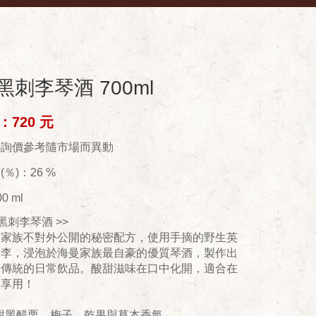
黑刺李琴酒 700ml
720 元
供詢價參考隨市場而異動
％)：26 %
0 ml
 黑刺李琴酒 >>
曼家族不對外公開的秘密配方，使用手摘的野生英
刺李，浸泡於海曼家族最自豪的優質琴酒，製作出
庭傳統的日常飲品。酸甜滋味在口中化開，適合在
刻享用！
甜黑醋栗、梅子、乾果與草本香氣。