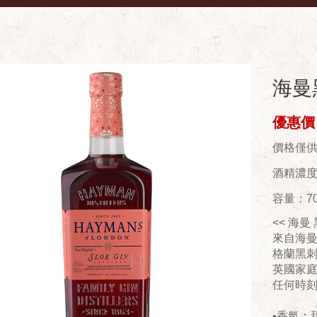
海曼
優惠價：
價格僅
酒精濃度(
容量：70
<< 海曼
來自海
格蘭黑
英國家
任何時
•香氣：