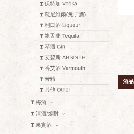
伏特加 Vodka
龐尼維爾(兔子酒)
利口酒 Liqueur
龍舌蘭 Tequila
琴酒 Gin
艾碧斯 ABSINTH
香艾酒 Vermouth
苦精
酒品
其他 Other
梅酒
清酒/燒酎
果實酒