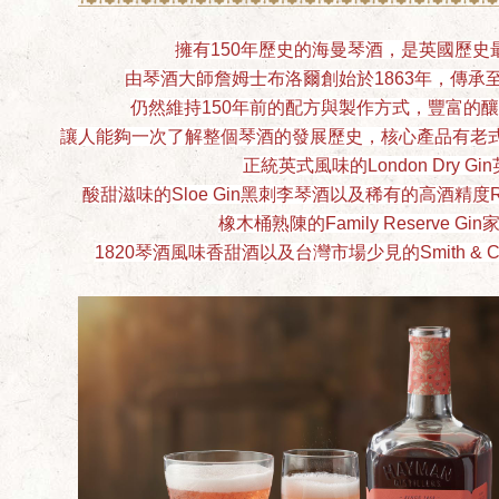
擁有150年歷史的海曼琴酒，是英國歷史
由琴酒大師詹姆士布洛爾創始於1863年，傳承
仍然維持150年前的配方與製作方式，豐富的
讓人能夠一次了解整個琴酒的發展歷史，
核心產品有老
正統英式風味的
London Dry Gin
酸甜滋味的
Sloe Gin
黑刺李琴酒以及稀有的高酒精度
橡木桶熟陳的
Family Reserve Gin
1820琴酒風味香甜酒以及台灣市場少見的
Smith & C