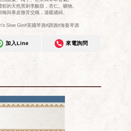
濃郁的天然黑刺李酸甜，杏仁、礦物。
甜梅與果皮微苦交織，溫暖纏綿。
an's Sloe Gin#英國琴酒#調酒#海曼琴酒
加入Line
來電詢問