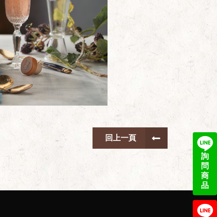
回上一頁
詢
問
商
品