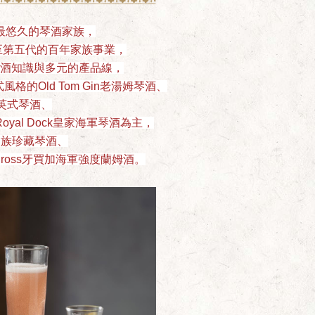
最悠久的琴酒家族，
至第五代的百年家族事業，
釀酒知識與多元的產品線，
式風格的
Old Tom Gin
老湯姆琴酒、
英式琴酒、
Royal Dock
皇家海軍琴酒為主，
家族珍藏
琴酒、
ross
牙買加海軍強度蘭姆酒。