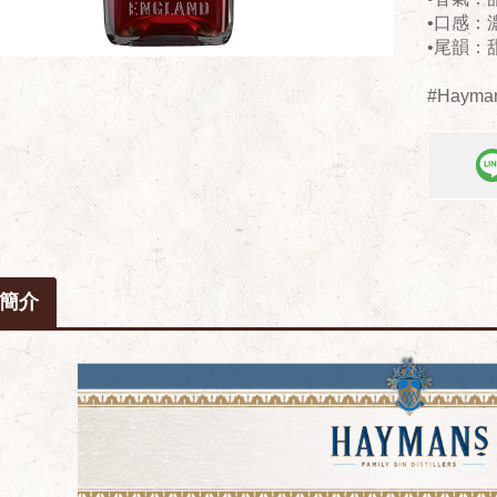
•口感：
•尾韻：
#Haym
簡介