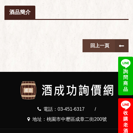
酒品簡介
回上一頁
詢
問
商
品
電話：03-451-6317
/
收
購
地址：桃園市中壢區成章二街200號
老
酒