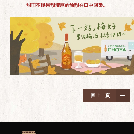
甜而不膩果韻濃厚的餘韻在口中回盪。
回上一頁