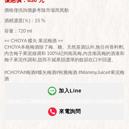
優惠價：630 元
價格僅供詢價參考隨市場而異動
酒精濃度(％)：15 %
容量：720 ml
<< CHOYA 蝶矢 果泥梅酒 >>
CHOYA本格梅酒除了梅、糖、天然基酒以外,無任何香料劑,
内含梅子果泥做调和 100%纪州南高梅,內含南高梅的酒液和
梅子果泥作調和,甜而不膩果韻濃厚的餘韻在口中回盪。
#CHOYA#梅酒#蝶矢梅酒#秋雅梅酒 #MommyJuice#果泥梅
酒
加入Line
來電詢問