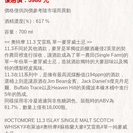
優惠價：5980 元
價格僅供詢價參考隨市場而異動
酒精濃度(％)：617 %
容量：700 ml
<< 奧特摩 11.3 艾雷島 單一麥芽威士忌 >>
11.3不同於其他酒款，麥芽是單獨從距釀酒廠僅2英里的契
作農田裡進行採收，讓酒款成為了單一農田(Single Farm)的
單一年份單一麥芽威士忌，造就酒款獨特的大麥甜味以及獨
特的燻製橙皮風味。
11.3在11系列中，是擁有最高泥煤酚值(194ppm)的酒款，
選桶上則是讓原酒在Jim Bean金賓、Jack Daniel's傑克丹尼
爾、Buffalo Trace以及Heaven Hill的美國波本橡木桶中進行
5年的熟成。
同樣採用非冷凝過濾與非焦糖調色。裝瓶時的ABV為
61.7%，數量上僅有18,000瓶。
#OCTOMORE 11.3 ISLAY SINGLE MALT SCOTCH
WHISKY#布萊迪#奧特摩#蘇格蘭大麥#艾雷島#單一純麥威