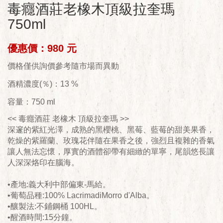
毒癮酒莊老橡木頂級拉奎瑪
750ml
優惠價：980 元
價格僅供詢價參考隨市場而異動
酒精濃度(％)：13 %
容量：750 ml
<< 毒癮酒莊 老橡木 頂級拉奎瑪 >>
深邃的紫紅光澤，成熟的黑櫻桃、黑莓、藍莓的甜美果香，
乾燥的紫羅蘭、玫瑰花伴隨在果香之後，強烈且複雜的香氣
讓人無法忘懷，厚實的酒體卻帶有細緻的單寧，尾韻悠長讓
人深深烙印在腦海。
•產地:義大利中部偏東-馬給。
•葡萄品種:100% LacrimadiMorro d'Alba。
•釀製法:不鋪鋼桶 100HL。
•醒酒時間:15分鐘。