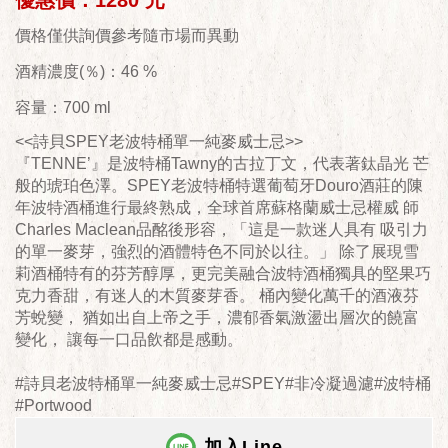
優惠價：1280 元
價格僅供詢價參考隨市場而異動
酒精濃度(％)：46 %
容量：700 ml
<<詩貝SPEY老波特桶單一純麥威士忌>>
『TENNE’』是波特桶Tawny的古拉丁文，代表著鈦晶光 芒
般的琥珀色澤。SPEY老波特桶特選葡萄牙Douro酒莊的陳
年波特酒桶進行最終熟成，全球首席蘇格蘭威士忌權威 師
Charles Maclean品酩後形容，「這是一款迷人具有 吸引力
的單一麥芽，強烈的酒體特色不同於以往。」 除了展現雪
莉酒桶特有的芬芳醇厚，更完美融合波特酒桶獨具的堅果巧
克力香甜，有迷人的木質麥芽香。 桶內變化萬千的酒液芬
芳蛻變， 猶如出自上帝之手，濃郁香氣激盪出層次的饒富
變化， 讓每一口品飲都是感動。
#詩貝老波特桶單一純麥威士忌#SPEY#非冷凝過濾#波特桶
#Portwood
加入Line