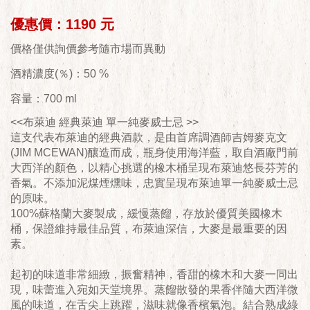
優惠價：1190 元
價格僅供詢價參考隨市場而異動
酒精濃度(％)：50 %
容量：700 ml
<<布萊迪 經典萊迪 單一純麥威士忌 >>
這支代表布萊迪的經典酒款，是由首席調酒師吉姆麥克文
(JIM MCEWAN)釀造而成，瓶身使用海洋藍，取自酒廠門前
大西洋的顏色，以精心挑選的橡木桶呈現布萊迪悠長芬芳的
香氣。不添加泥煤煙燻味，忠實呈現布萊迪單一純麥威士忌
的原味。
100%蘇格蘭大麥製成，緩慢蒸餾，存放於優質美國橡木
桶，保證維持最佳品質，布萊迪深信，大麥是最重要的因
素。
起初的味道非常細緻，振奮精神，香甜的橡木和大麥一同出
現，味蕾進入宛如天堂境界。蒸餾散發的果香伴隨大西洋微
風的味道，在舌尖上跳躍，滋味就像香檳氣泡。結合熟成綠