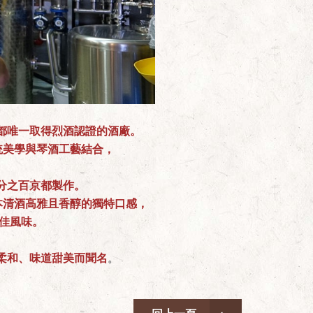
都唯一取得烈酒認證的酒廠。
統美學與琴酒工藝結合，
分之百京都製作。
由日本清酒高雅且香醇的獨特口感，
的絕佳風味。
柔和、味道甜美而聞名
。