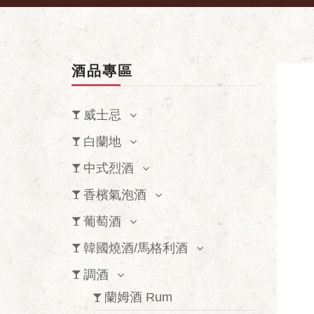
酒品專區
威士忌
白蘭地
中式烈酒
香檳氣泡酒
葡萄酒
韓國燒酒/馬格利酒
調酒
蘭姆酒 Rum