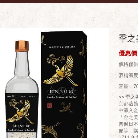
季之
優惠價：
價格僅
酒精濃度(
容量：70
<< 季之
京都蒸
中添入
「金之
普遍日
慶等，
1711