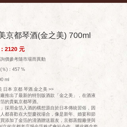
美京都琴酒(金之美) 700ml
2120 元
供詢價參考隨市場而異動
％)：457 %
0 ml
美 日本 京都 琴酒 金之美 >>
餾廠推出了最新的特別版酒款「金之美」，在酒液
金箔的貴氣京都琴酒。
美」採用金箔入酒的構想源自於日本傳統習俗，因
本人都喜歡在大型慶祝場合，像是新年、婚宴和節
購買添加了金箔的清酒贈送親友，京都蒸餾廠便與
 年創立的京都老店堀金箔株式會社合作，將此概念套