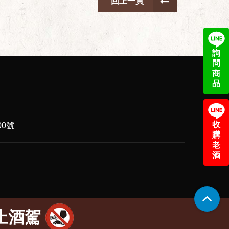
回上一頁
詢
問
商
品
收
0號
購
老
酒
止酒駕