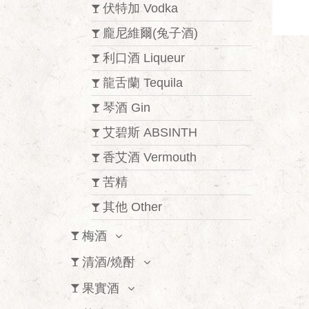
伏特加 Vodka
龐尼維爾(兔子酒)
利口酒 Liqueur
龍舌蘭 Tequila
琴酒 Gin
艾碧斯 ABSINTH
香艾酒 Vermouth
苦精
其他 Other
梅酒
清酒/燒酎
果實酒