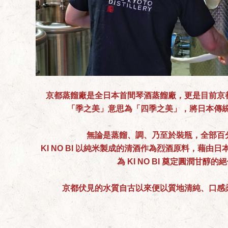
京都蒸餾廠是全日本首間琴酒蒸餾廠，更是目前京
「季之美」意思為「四季之美」，將日本傳
無論是蒸餾、調、乃至於裝瓶，全部百
KI NO BI 以純米製成的清酒作為烈酒原料，藉
為 KI NO BI 奠定圓潤甘醇
京都伏見的水質自古以來便以質地清純、口感