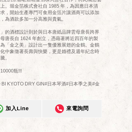
上。堀金箔株式會社自 1985 年，為因應日本清
需求，開始生產專門可食用金箔片讓酒商可以添加
裡，為酒款多加一分高雅與貴氣。
美」的酒標設計則於與日本唐紙品牌雲母唐長跨界
母唐長自 1624 年創立，憑藉著將近四百年的製
，為「金之美」設計出一隻優雅展翅的金鶴。金鶴
文化中象徵著長壽與快樂，更是婚禮及週年紀念時
圖騰。
0000瓶!!!
NO BI KYOTO DRY GIN#日本琴酒#日本季之美#金
加入Line
來電詢問