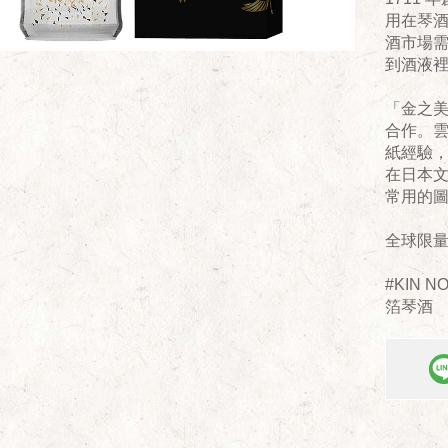
用在琴酒
酒市場
到酒液
「金之
合作。雲
紙經驗
在日本
常用的
全球限量1
#KIN 
箔琴酒