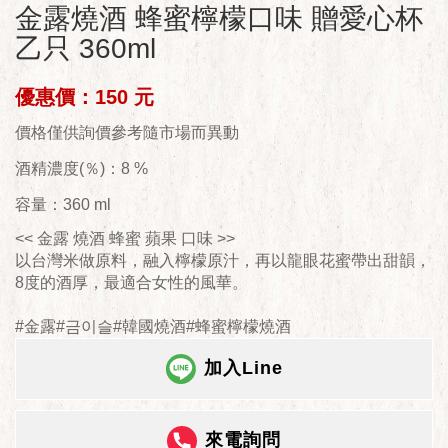
金露燒酒 蜂蜜檸檬口味 贈愛心杯
乙只 360ml
優惠價：150 元
價格僅供詢價參考隨市場而異動
酒精濃度(％)：8 %
容量：360 ml
<< 金露 燒酒 蜂蜜 蘋果 口味 >>
以台灣米做原料，融入檸檬原汁，再以龍眼花蜜帶出甜韻，
8度的酒厚，最適合女性的風華。
#金露#금이슬#韓國燒酒#蜂蜜檸檬燒酒
加入Line
來電詢問