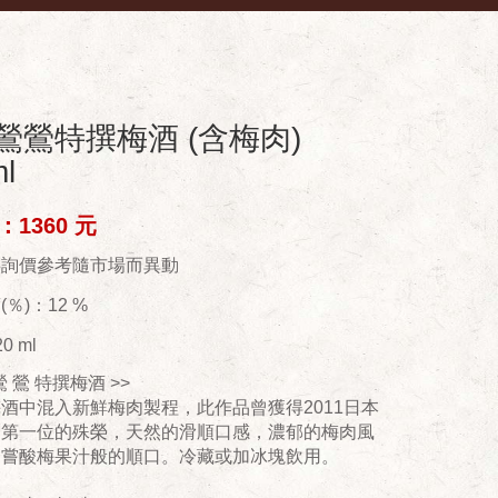
鶯鶯特撰梅酒 (含梅肉)
l
1360 元
供詢價參考隨市場而異動
％)：12 %
0 ml
鶯 鶯 特撰梅酒 >>
酒中混入新鮮梅肉製程，此作品曾獲得2011日本
賞第一位的殊榮，天然的滑順口感，濃郁的梅肉風
品嘗酸梅果汁般的順口。冷藏或加冰塊飲用。