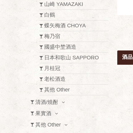
山崎 YAMAZAKI
白鶴
蝶矢梅酒 CHOYA
梅乃宿
國盛中埜酒造
酒品
日本和歌山 SAPPORO
月桂冠
老松酒造
其他 Other
清酒/燒酎
果實酒
其他 Other