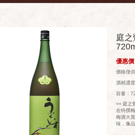
庭之
720m
優惠價：
價格僅
酒精濃度(
容量：72
<< 庭之
在特撰梅
梅酒大
味，像