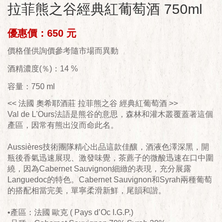
拉菲熊之谷經典紅葡萄酒 750ml
優惠價：650 元
價格僅供詢價參考隨市場而異動
酒精濃度(％)：14 %
容量：750 ml
<< 法國 奧希耶酒莊 拉菲熊之谷 經典紅葡萄酒 >>
Val de L'Ours法語是熊谷的意思，森林和灌木叢覆蓋著這個
產區，因常有熊出沒而命此名。
Aussières技術團隊精心出品這款佳釀，酒液色澤深黑，開
瓶後香氣迅速展現、激發味覺，茶藨子的微酸迅速在口中圍
繞，因為Cabernet Sauvignon細緻的表現，充分展露
Languedoc的特色。Cabernet Sauvignon和Syrah兩種葡萄
的搭配相當完美，單寧柔滑新鮮，尾韻和諧。
•產區：法國 歐克 ( Pays d’Oc I.G.P.)