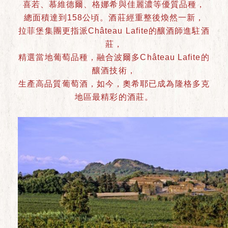
喜若、慕維德爾、格娜希與佳麗濃等優質品種，
總面積達到158公頃。酒莊經重整後煥然一新，
拉菲堡集團更指派Château Lafite的釀酒師進駐酒
莊，
精選當地葡萄品種，融合波爾多Château Lafite的
釀酒技術，
生產高品質葡萄酒，如今，奧希耶已成為隆格多克
地區最精彩的酒莊。