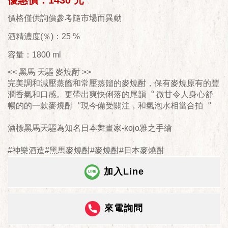
優惠價：1430 元
價格僅供詢價參考隨市場而異動
酒精濃度(％)：25 %
容量：1800 ml
<< 黑馬 天驅 麥燒酎 >>
完美調和減壓蒸餾和常壓蒸餾的麥燒酎，保有麥燒原有的豐
潤香氣和口感。更帶出爽快俐落的尾韻︒ 微甘令人身心舒
暢的的一款麥燒酎︒現今備受關注，和氣泡水相當合拍︒
酒標黑馬天驅為知名日本舞畫家-kojo雅之手繪
#神樂酒造#黑馬麥燒酎#麥燒酎#日本麥燒酎
加入Line
來電詢問