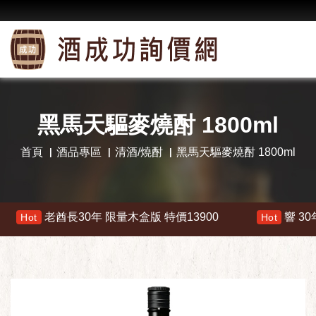
黑馬天驅麥燒酎 1800ml
首頁
酒品專區
清酒/燒酎
黑馬天驅麥燒酎 1800ml
老酋長30年 限量木盒版 特價13900
響 30年 特價
ot
Hot