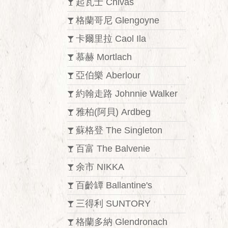
起瓦士 Chivas
格蘭哥尼 Glengoyne
卡爾里拉 Caol Ila
慕赫 Mortlach
亞伯樂 Aberlour
約翰走路 Johnnie Walker
雅柏(阿貝) Ardbeg
蘇格登 The Singleton
百富 The Balvenie
余市 NIKKA
百齡罈 Ballantine's
三得利 SUNTORY
格蘭多納 Glendronach