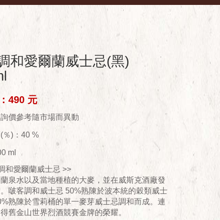
調和愛爾蘭威士忌(黑)
l
490 元
供詢價參考隨市場而異動
％)：40 %
0 ml
 調和愛爾蘭威士忌 >>
爾蘭泉水以及當地種植的大麥，並在威斯克酒廠發
。啵客調和威士忌 50%熟陳於波本統的穀類威士
0%熟陳於雪莉桶的單一麥芽威士忌調和而成。連
獲得舊金山世界烈酒競賽金牌的榮耀。