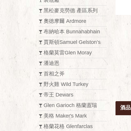
裝瓶廠
黑松麥克勞德 產區系列
奧徳摩爾 Ardmore
布納哈本 Bunnahabhain
賈斯頓Samuel Gelston’s
格蘭莫雷Glen Moray
潘迪恩
首相之斧
野火雞 Wild Turkey
帝王 Dewars
Glen Garioch 格蘭蓋瑞
酒品
美格 Maker's Mark
格蘭花格 Glenfarclas