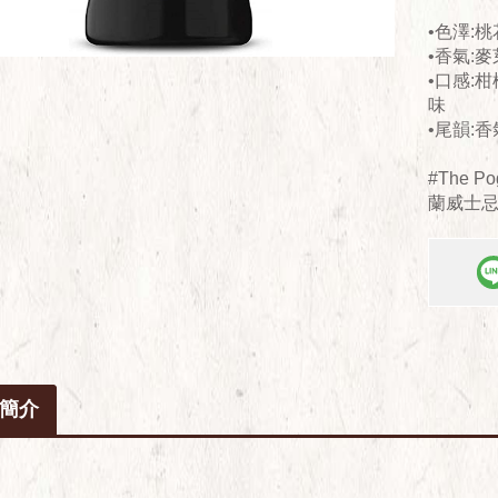
•色澤:
•香氣:
•口感:
味
•尾韻:
#The Pog
蘭威士忌
簡介