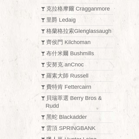
克拉格摩爾 Cragganmore
里爵 Ledaig
格蘭格拉索Glenglassaugh
齊侯門 Kilchoman
布什米爾 Bushmills
安努克 anCnoc
羅素大師 Russell
費特肯 Fettercairn
貝瑞萃選 Berry Bros &
Rudd
黑蛇 Blackadder
雲頂 SPRINGBANK