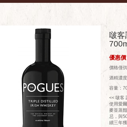
啵客
700m
優惠價：
價格僅
酒精濃度(
容量：70
<< 啵客
使用愛
麥並蒸餾
忌，與5
續三年