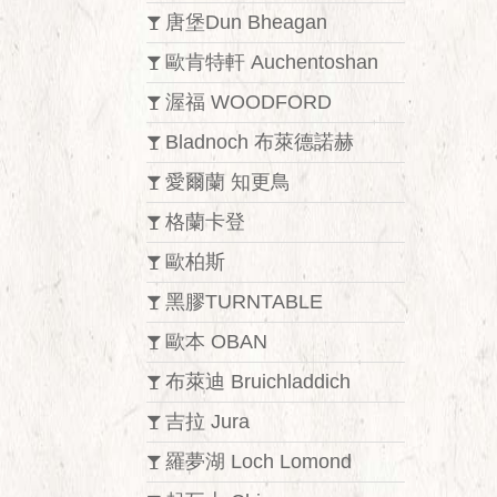
唐堡Dun Bheagan
歐肯特軒 Auchentoshan
渥福 WOODFORD
Bladnoch 布萊德諾赫
愛爾蘭 知更鳥
格蘭卡登
歐柏斯
黑膠TURNTABLE
歐本 OBAN
布萊迪 Bruichladdich
吉拉 Jura
羅夢湖 Loch Lomond