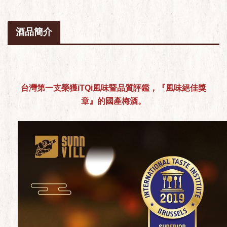
酒品簡介
台灣第一支榮獲iTQi風味暨品質評鑑，『風味絕佳獎
章』的國產梅酒。