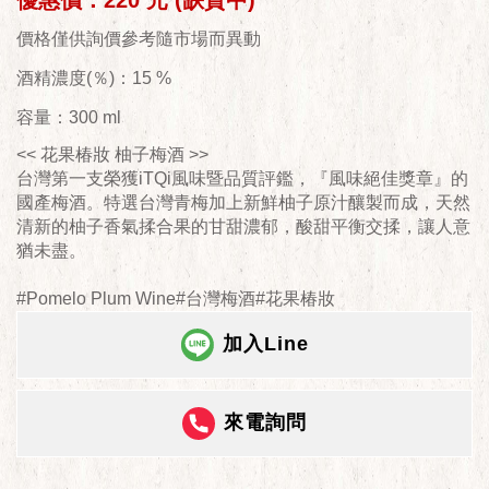
優惠價：220 元 (缺貨中)
價格僅供詢價參考隨市場而異動
酒精濃度(％)：15 %
容量：300 ml
<< 花果椿妝 柚子梅酒 >>
台灣第一支榮獲iTQi風味暨品質評鑑，『風味絕佳獎章』的
國產梅酒。特選台灣青梅加上新鮮柚子原汁釀製而成，天然
清新的柚子香氣揉合果的甘甜濃郁，酸甜平衡交揉，讓人意
猶未盡。
#Pomelo Plum Wine#台灣梅酒#花果椿妝
加入Line
來電詢問