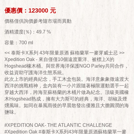
優惠價：123000 元
價格僅供詢價參考隨市場而異動
酒精濃度(％)：49.7 %
容量：700 ml
<< 泰斯卡X系列 43年限量原酒 蘇格蘭單一麥芽威士忌 >>
Xpedition Oak - 來自僅僅10個遠渡重洋、被標上X的
Hogshead橡木桶。與世界海洋保護NGO Parley共同合作，
收益資助守護海洋生態系統。
此次上市的經典紀念，手工木盒包裝。海洋意象象徵遠渡大
西洋的挑戰精神，盒內裝有一小片跟隨著極限運動選手一起
穿越大西洋，跨海至蘇格蘭的木桶片做為紀念。頂級美國橡
木Hogshead熟成，擁有大力斯可的經典，海洋、胡椒及煙
燻風味。如同在暴風雨後的早晨散發出優雅且大膽圓潤的海
鹽味。
#XPEDITION OAK- THE ATLANTIC CHALLENGE
#Xpedition Oak #泰斯卡X系列43年限量原酒蘇格蘭單一麥