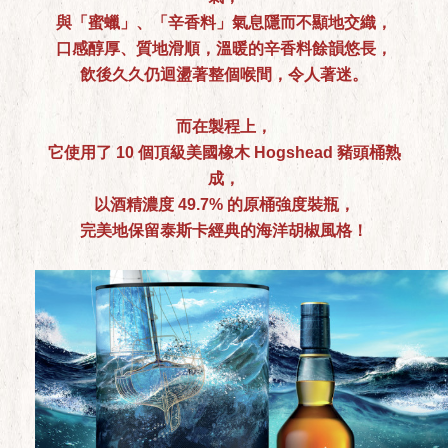
與「蜜蠟」、「辛香料」氣息隱而不顯地交織，
口感醇厚、質地滑順，溫暖的辛香料餘韻悠長，
飲後久久仍迴盪著整個喉間，令人著迷。
而在製程上，
它使用了 10 個頂級美國橡木 Hogshead 豬頭桶熟
成，
以酒精濃度 49.7% 的原桶強度裝瓶，
完美地保留泰斯卡經典的海洋胡椒風格！