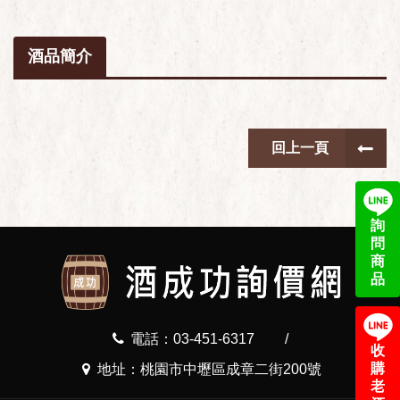
酒品簡介
回上一頁
詢
問
商
品
電話：03-451-6317
/
收
購
地址：桃園市中壢區成章二街200號
老