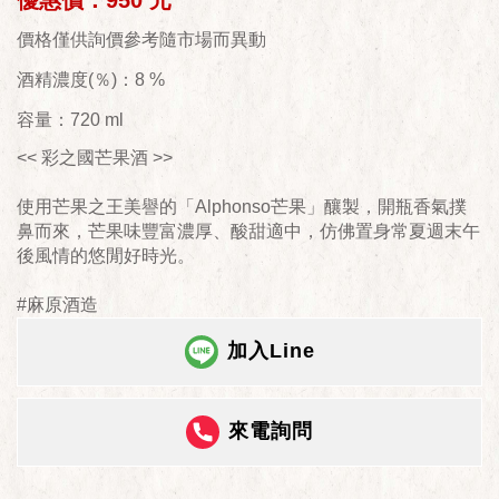
優惠價：950 元
價格僅供詢價參考隨市場而異動
酒精濃度(％)：8 %
容量：720 ml
<< 彩之國芒果酒 >>
使用芒果之王美譽的「Alphonso芒果」釀製，開瓶香氣撲
鼻而來，芒果味豐富濃厚、酸甜適中，仿佛置身常夏週末午
後風情的悠閒好時光。
#麻原酒造
加入Line
來電詢問