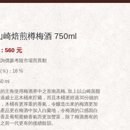
山崎焙煎樽梅酒 750ml
560 元
供詢價參考隨市場而異動
％)：16 %
0 ml
的主角使用梅酒界中之首南高梅, 加上以山崎蒸餾
過威士忌木桶來貯藏，而且木桶更經過30分鐘的
理，木桶有更厚重的香氣，令釀造出來的梅酒更加
此產品更在梅酒中加入白蘭地，令梅酒的口感因白
花香及葡萄蜜糖香氣而更加豐富，除了梅酒應有的
比之前一代更有的後續餘韻。