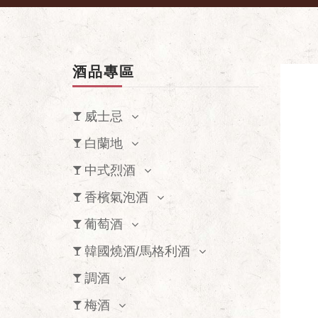
酒品專區
威士忌
白蘭地
中式烈酒
香檳氣泡酒
葡萄酒
韓國燒酒/馬格利酒
調酒
梅酒