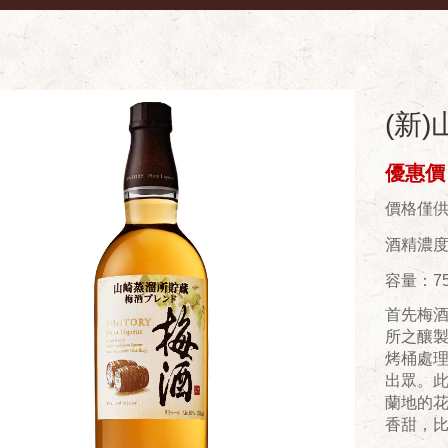
(新)
優惠價：
價格僅
酒精濃度(
容量：75
首先梅酒
所之釀製
烤桶處
出眾。
蘭地的
香甜，