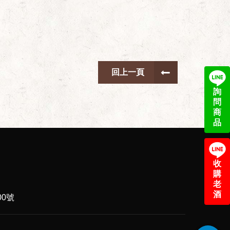
回上一頁
詢
問
商
品
收
購
老
酒
0號