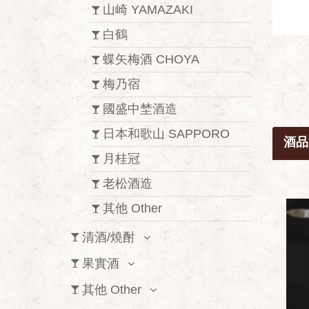
山崎 YAMAZAKI
白鶴
蝶矢梅酒 CHOYA
梅乃宿
國盛中埜酒造
日本和歌山 SAPPORO
酒品
月桂冠
老松酒造
其他 Other
清酒/燒酎
果實酒
其他 Other