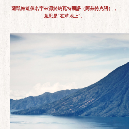
薩凱帕這個名字來源於納瓦特爾語（阿茲特克語），
意思是“在草地上”。