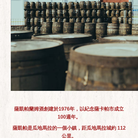
薩凱帕蘭姆酒創建於1976年，以紀念薩卡帕市成立
100週年。
薩凱帕是瓜地馬拉的一個小鎮，距瓜地馬拉城約 112
公里。