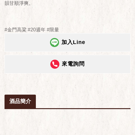
韻甘順淨爽。
#金門高粱 #20週年 #限量
加入Line
來電詢問
酒品簡介