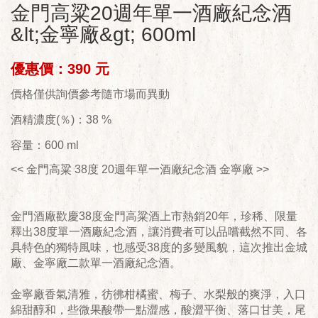
金門高粱20週年單一酒廠紀念酒
&lt;金寧廠&gt; 600ml
優惠價：390 元
價格僅供詢價參考隨市場而異動
酒精濃度(％)：38 %
容量：600 ml
<< 金門高粱 38度 20週年單一酒廠紀念酒 金寧廠 >>
金門酒廠歡慶38度金門高粱酒上市熱銷20年，珍稀、限量
釋出38度單一酒廠紀念酒，讓消費者可以品嚐截然不同、各
具特色的獨特風味，也感受38度的多變風貌，這次推出金城
廠、金寧廠二款單一酒廠紀念酒。
金寧廠香氣清雅，彷彿柑橘蜜、梅子、水梨般的爽淨，入口
綿甜醇和，些微果酸帶一點澀感，酸澀平衡、落口甘美，尾