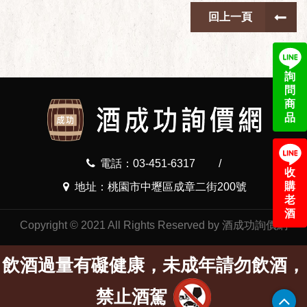
回上一頁
詢
問
商
品
電話：03-451-6317
/
收
購
地址：桃園市中壢區成章二街200號
老
酒
Copyright © 2021 All Rights Reserved by 酒成功詢價網
飲酒過量有礙健康，未成年請勿飲酒，
禁止酒駕