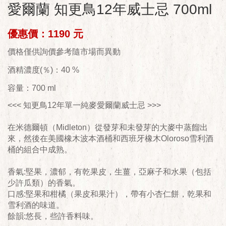
愛爾蘭 知更鳥12年威士忌 700ml
優惠價：1190 元
價格僅供詢價參考隨市場而異動
酒精濃度(％)：40 %
容量：700 ml
<<< 知更鳥12年單一純麥愛爾蘭威士忌 >>>
在米德爾頓（Midleton）從發芽和未發芽的大麥中蒸餾出
來，然後在美國橡木波本酒桶和西班牙橡木Oloroso雪利酒
桶的組合中成熟。
香氣:堅果，濃郁，有乾果皮，生薑，亞麻子和水果（包括
少許瓜類）的香氣。
口感:堅果和柑橘（果皮和果汁），帶有小杏仁餅，乾果和
雪利酒的味道。
餘韻:悠長，些許香料味。