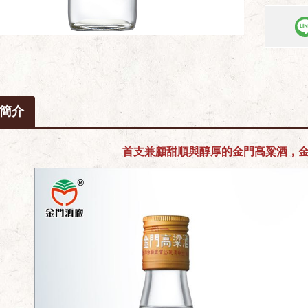
簡介
首支兼顧甜順與醇厚的金門高粱酒，