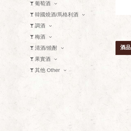
葡萄酒
韓國燒酒/馬格利酒
調酒
梅酒
酒品
清酒/燒酎
果實酒
其他 Other