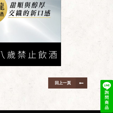
回上一頁
詢
問
商
品