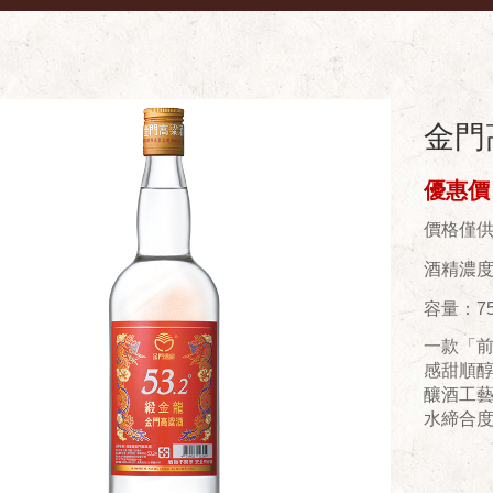
金門高
優惠價：
價格僅
酒精濃度(
容量：75
一款「
感甜順醇
釀酒工藝
水締合