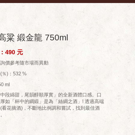
粱 緞金龍 750ml
490 元
供詢價參考隨市場而異動
％)：532 %
0 ml
前中段綿甜，尾韻醇順厚實」的全新酒體口感。口
厚如「杯中的綢緞」是為「絲綢之酒」! 透過高端
(看花摘酒)，不斷地比例調和嘗試，找到最佳酒
度。