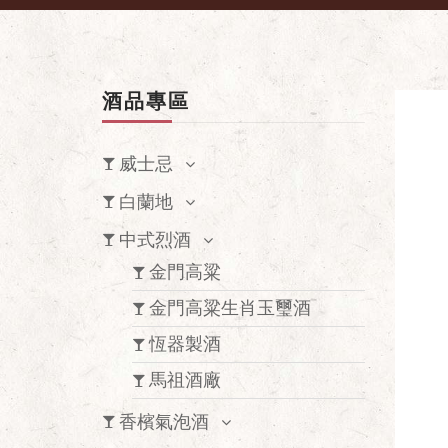
酒品專區
威士忌
白蘭地
中式烈酒
金門高粱
金門高粱生肖玉璽酒
恆器製酒
馬祖酒廠
香檳氣泡酒