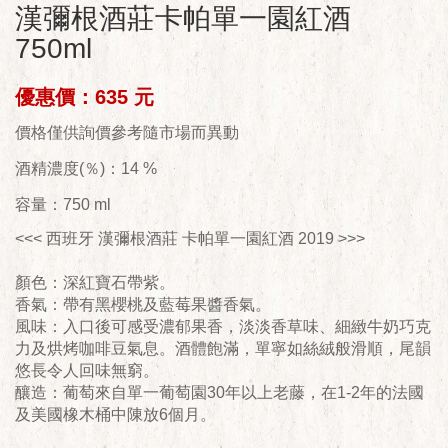
漢彌根酒莊卡帕單一園紅酒
750ml
優惠價：635 元
價格僅供詢價參考隨市場而異動
酒精濃度(％)：14 %
容量：750 ml
<<< 西班牙 漢彌根酒莊 卡帕單一園紅酒 2019 >>>
顏色：深紅寶石帶紫。
香氣：帶有黑櫻桃及藍莓果醬香氣。
風味：入口後可感受濃郁果香，淡淡香草味、細緻牛奶巧克
力及烘烤咖啡豆氣息。酒體飽滿，單寧如絲絨般滑順，尾韻
悠長令人回味無窮。
釀造：葡萄來自單一葡萄園30年以上老藤，在1-2年的法國
及美國橡木桶中陳放6個月。